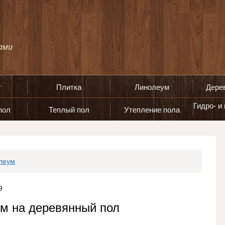
т
Плитка
Линолеум
Дере
Гидро- и
пол
Теплый пол
Утепление пола
леум
9
ум на деревянный пол