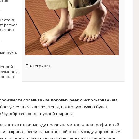
ытия.
,
места в
 тереться
м скрип.
.
ами пола
Пол скрипит
шенной
 размерах
нь-паз.
произвести сплачивание половых реек с использованием
образуется щель возле стены, в которую нужно будет
йку, обрезав ее до нужной ширины.
засыпать в стыки между половицами тальк или графитовый
нения скрипа – заливка монтажной пены между деревянным
делать в том случае, если основанием деревянного пола