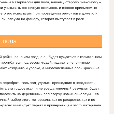
онным материалом для пола, нашему старому знакомому –
сли учитывать его низкую стоимость и вполне приемлемые
сего его используют при проведении ремонтов в доме или
а линолеума на фанеру, которая выступает в роли
 пола
й рейки, рано или поздно он будет нуждаться в капитальном
 прогибаться под весом людей, издавать неприятные
шают хождению и уборке, а многочисленные слои краски не
ю перебрать весь пол, удалить пришедшие в негодность
бота эта трудоемкая, и не всегда конечный результат будет
 положить на деревянный пол сверху новый линолеум.
Тем
очный выбор этого материала, как по расцветке, так и по
екрасно имитирует паркет и приверженцам этого материала