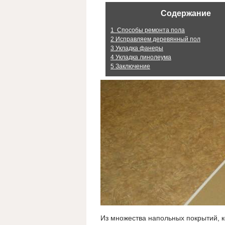
Содержание
1
Способы ремонта пола
2
Исправляем деревянный пол
3
Укладка фанеры
4
Укладка линолеума
5
Заключение
Из множества напольных покрытий, 