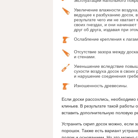
эксплуатации напольного покр
Увеличение влажности воздуха
ведущее к разбуханию досок, в
результате чего им не хватает 
своих гнездах, и они начинают
друг об друга, издавая при это
Ослабление крепления к лагам
Отсутствие зазора между доск
и стенами.
Уменьшение вследствие повы
сухости воздуха досок в своих
и нарушение соединения гребе
Изношенность древесины.
Если доски рассохлись, необходимо 
клиньев. В результате такой работы 
вставить дополнительную половую ре
Устранить скрип досок можно, если 
порошок. Также есть вариант устра
полом и основанием.
Но это можно с