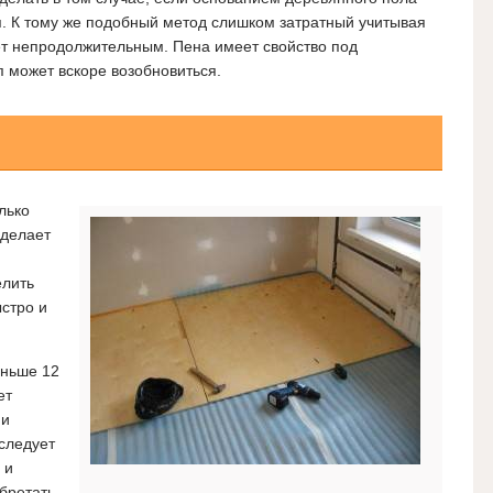
.
К тому же подобный метод слишком затратный учитывая
ет непродолжительным. Пена имеет свойство под
п может вскоре возобновиться.
лько
сделает
елить
стро и
ньше 12
ет
 и
 следует
 и
бретать