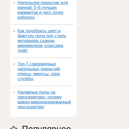
Напольное покрытие для
ванной: 5–6 лучших
вариантов и чего точно
избегать
Как подобрать цвет и
фактуру пола под стиль
интерьера: сканди,
минимализм, классика,
лофт
Топ‑7 современных
напольных покрытий:
плюсы, минусы, срок
службы
Наливные полы на
предприятиях: почему
важен микронизированный
пентаэритрит
Популярное