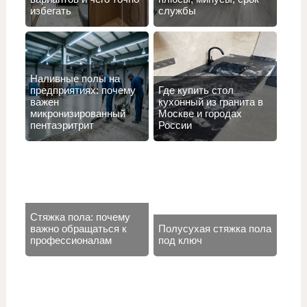
избегать
службы
Наливные полы на
предприятиях: почему
Где купить стол
важен
кухонный из гранита в
микронизированный
Москве и городах
пентаэритрит
России
Стяжка пола: почему
важно обращаться к
Полусухая стяжка пола
профессионалам
под ключ