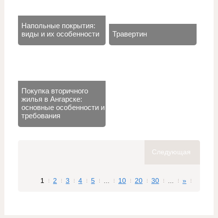
Напольные покрытия:
виды и их особенности
Травертин
Покупка вторичного
жилья в Ангарске:
основные особенности и
требования
Следующая
1
2
3
4
5
...
10
20
30
...
»