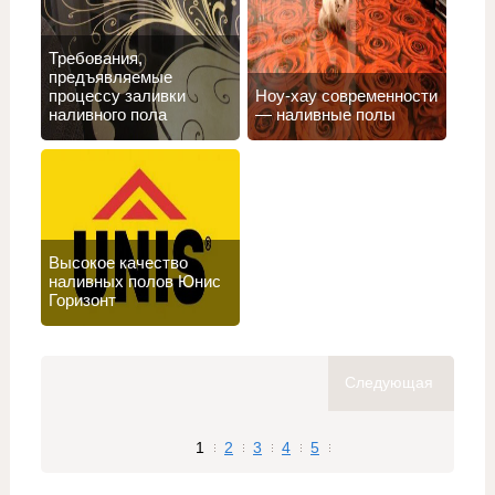
Требования,
предъявляемые
процессу заливки
Ноу-хау современности
наливного пола
— наливные полы
Высокое качество
наливных полов Юнис
Горизонт
Следующая
1
2
3
4
5