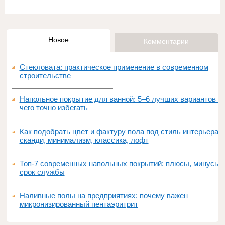
Новое
Комментарии
Стекловата: практическое применение в современном
строительстве
Напольное покрытие для ванной: 5–6 лучших вариантов и
чего точно избегать
Как подобрать цвет и фактуру пола под стиль интерьера:
сканди, минимализм, классика, лофт
Топ‑7 современных напольных покрытий: плюсы, минусы,
срок службы
Наливные полы на предприятиях: почему важен
микронизированный пентаэритрит