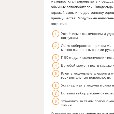
материал стал завоевывать и сердца
обычных автолюбителей. Владельцы
гаражей смогли по достоинству оцени
преимущества. Модульные напольн
покрытия:
Устойчивы к статическим и уд
нагрузкам.
Легко собираются, причем мон
можно выполнить своими рукам
ПВХ модули экологически чисты
В любой момент пол в гараже 
Клеить модульные элементы мо
горизонтальные поверхности.
Устанавливать модули можно н
Богатый выбор расцветок позв
Ухаживать за таким полом оче
химию.
Существует немало марок модульног