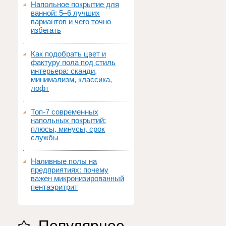
Напольное покрытие для
ванной: 5–6 лучших
вариантов и чего точно
избегать
Как подобрать цвет и
фактуру пола под стиль
интерьера: сканди,
минимализм, классика,
лофт
Топ‑7 современных
напольных покрытий:
плюсы, минусы, срок
службы
Наливные полы на
предприятиях: почему
важен микронизированный
пентаэритрит
Популярное