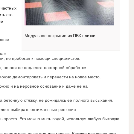
 частных
ть его
ые
Модульное покрытие из ПВХ плитки
арным
таж
и, не прибегая к помощи специалистов.
, но они не подлежат повторной обработке.
можно демонтировать и перенести на новое место.
жно и на неровное основание и даже не на
а бетонную стяжку, не дожидаясь ее полного высыхания.
оляет выбирать оптимальные решения.
нь просто. Его можно мыть водой, используя любую бытовую
о напольного покрытия для гаража. Каждая разновидность