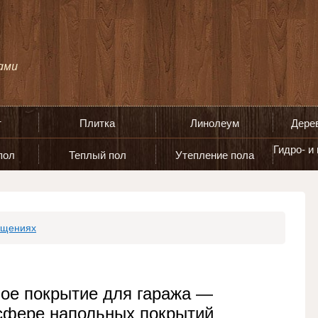
т
Плитка
Линолеум
Дере
Гидро- и
пол
Теплый пол
Утепление пола
ещениях
ое покрытие для гаража —
 сфере напольных покрытий