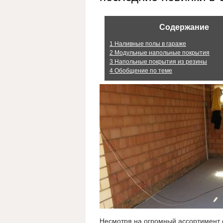
Содержание
1
Наливные полы в гараже
2
Модульные напольные покрытия
3
Напольные покрытия из резины
4
Обобщение по теме
Несмотря на огромный ассортимент 