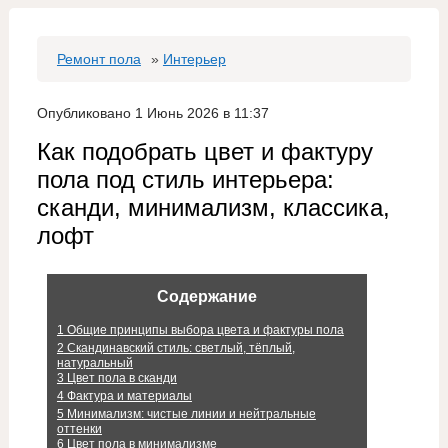
Ремонт пола
»
Интерьер
Опубликовано 1 Июнь 2026 в 11:37
Как подобрать цвет и фактуру
пола под стиль интерьера:
сканди, минимализм, классика,
лофт
Содержание
1
Общие принципы выбора цвета и фактуры пола
2
Скандинавский стиль: светлый, тёплый,
натуральный
3
Цвет пола в сканди
4
Фактура и материалы
5
Минимализм: чистые линии и нейтральные
оттенки
6
Цвет пола в минимализме