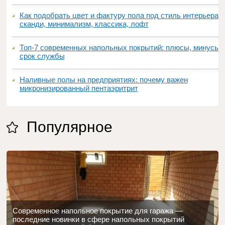
Как подобрать цвет и фактуру пола под стиль интерьера:
сканди, минимализм, классика, лофт
Топ‑7 современных напольных покрытий: плюсы, минусы,
срок службы
Наливные полы на предприятиях: почему важен
микронизированный пентаэритрит
Популярное
Современное напольное покрытие для гаража —
последние новинки в сфере напольных покрытий