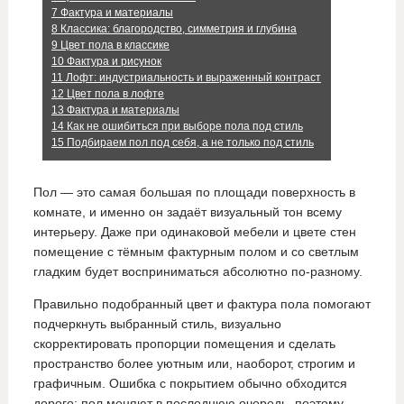
7
Фактура и материалы
8
Классика: благородство, симметрия и глубина
9
Цвет пола в классике
10
Фактура и рисунок
11
Лофт: индустриальность и выраженный контраст
12
Цвет пола в лофте
13
Фактура и материалы
14
Как не ошибиться при выборе пола под стиль
15
Подбираем пол под себя, а не только под стиль
Пол — это самая большая по площади поверхность в
комнате, и именно он задаёт визуальный тон всему
интерьеру. Даже при одинаковой мебели и цвете стен
помещение с тёмным фактурным полом и со светлым
гладким будет восприниматься абсолютно по‑разному.
Правильно подобранный цвет и фактура пола помогают
подчеркнуть выбранный стиль, визуально
скорректировать пропорции помещения и сделать
пространство более уютным или, наоборот, строгим и
графичным. Ошибка с покрытием обычно обходится
дорого: пол меняют в последнюю очередь, поэтому