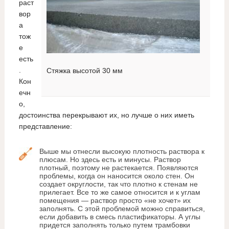
раст
вор
а
тож
е
есть
.
Стяжка высотой 30 мм
Кон
ечн
о,
достоинства перекрывают их, но лучше о них иметь
представление:
Выше мы отнесли высокую плотность раствора к
плюсам. Но здесь есть и минусы. Раствор
плотный, поэтому не растекается. Появляются
проблемы, когда он наносится около стен. Он
создает округлости, так что плотно к стенам не
прилегает. Все то же самое относится и к углам
помещения — раствор просто «не хочет» их
заполнять. С этой проблемой можно справиться,
если добавить в смесь пластификаторы. А углы
придется заполнять только путем трамбовки