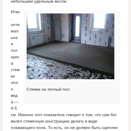
небольшим удельным весом.
Итак
,
опти
мал
ьна
я
тол
щин
а
стяж
ки
этог
о
Стяжка на теплый пол
вид
а —
4-5
см. Именно этот показатель говорит о том, что сам бог
велел стяжечную конструкцию делать в виде
плавающего пола. То есть, он не должен быть сцеплен