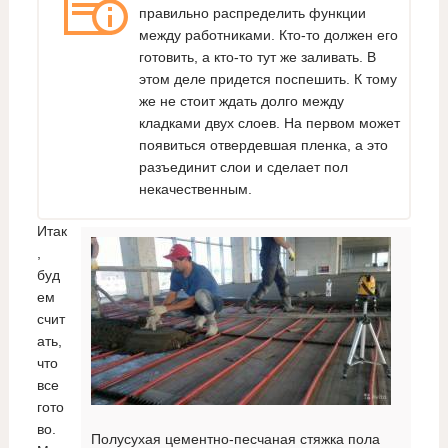
правильно распределить функции
между работниками. Кто-то должен его
готовить, а кто-то тут же заливать. В
этом деле придется поспешить. К тому
же не стоит ждать долго между
кладками двух слоев. На первом может
появиться отвердевшая пленка, а это
разъединит слои и сделает пол
некачественным.
Итак
,
буд
ем
счит
ать,
что
все
гото
во.
Полусухая цементно-песчаная стяжка пола