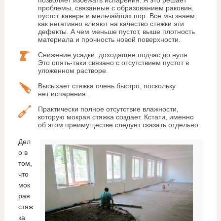
позволяет избежать испарения. А это решает
проблемы, связанные с образованием раковин,
пустот, каверн и мельчайших пор. Все мы знаем,
как негативно влияют на качество стяжки эти
дефекты. А чем меньше пустот, выше плотность
материала и прочность новой поверхности.
Снижение усадки, доходящее подчас до нуля.
Это опять-таки связано с отсутствием пустот в
уложенном растворе.
Высыхает стяжка очень быстро, поскольку
нет испарения.
Практически полное отсутствие влажности,
которую мокрая стяжка создает. Кстати, именно
об этом преимуществе следует сказать отдельно.
Дел
о в
том,
что
мок
рая
стяж
ка