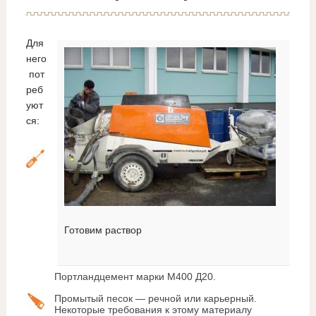
Для
него
пот
реб
уют
ся:
Готовим раствор
Портландцемент марки М400 Д20.
Промытый песок — речной или карьерный.
Некоторые требования к этому материалу