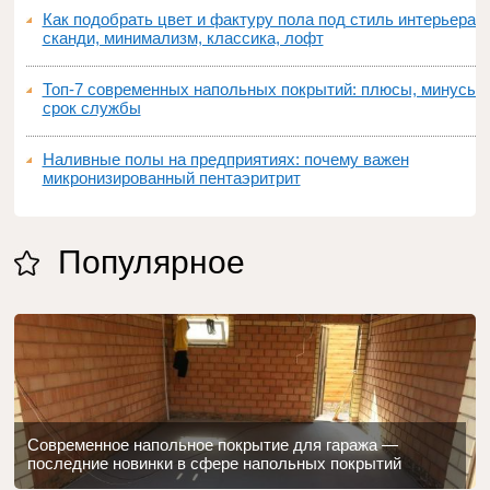
Как подобрать цвет и фактуру пола под стиль интерьера:
сканди, минимализм, классика, лофт
Топ‑7 современных напольных покрытий: плюсы, минусы,
срок службы
Наливные полы на предприятиях: почему важен
микронизированный пентаэритрит
Популярное
Современное напольное покрытие для гаража —
последние новинки в сфере напольных покрытий