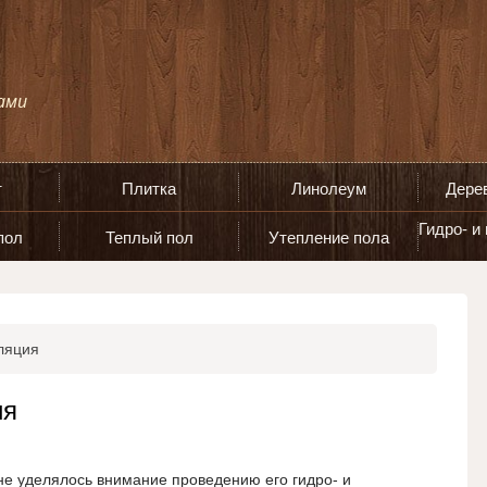
т
Плитка
Линолеум
Дере
Гидро- и
пол
Теплый пол
Утепление пола
ляция
ия
не уделялось внимание проведению его гидро- и