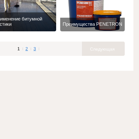
именение битумной
стики
Преимущества PENETRON
1
2
3
Следующая