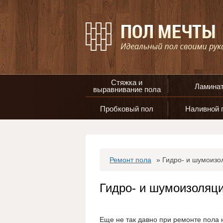
Стяжка и
Ламина
выравнивание пола
Пробковый пол
Наливной 
Ремонт пола
»
Гидро- и шумоизо
Гидро- и шумоизоляц
Еще не так давно при ремонте пола 