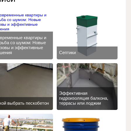
временные квартиры и
рьба со шумом: Новые
зовы и эффективные
шения
Септики
Эффективная
гидроизоляция балкона,
кой выбрать пескобетон
террасы или лоджии