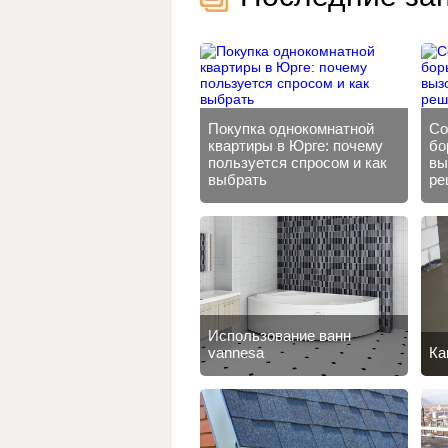
Покупка однокомнатной
Со
квартиры в Юрге: почему
бо
пользуется спросом и как
вы
выбрать
ре
Использование ванн
vannesa
Ка