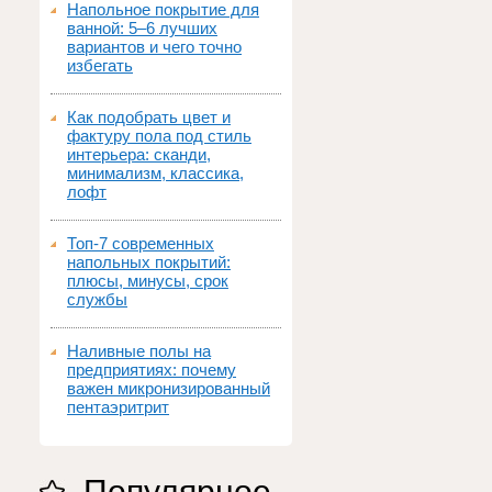
Напольное покрытие для
ванной: 5–6 лучших
вариантов и чего точно
избегать
Как подобрать цвет и
фактуру пола под стиль
интерьера: сканди,
минимализм, классика,
лофт
Топ‑7 современных
напольных покрытий:
плюсы, минусы, срок
службы
Наливные полы на
предприятиях: почему
важен микронизированный
пентаэритрит
Популярное