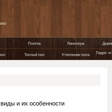
т
Плитка
Линолеум
Дере
Гидро- и
пол
Теплый пол
Утепление пола
виды и их особенности