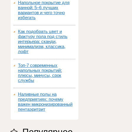
Напольное покрытие для
ванной: 5–6 лучших
вариантов и чего точно
избегать
Как подобрать цвет и
фактуру пола под стиль
интерьера: сканди,
минимализм, классика,
лофт
Топ‑7 современных
напольных покрытий:
плюсы, минусы, срок
службы
Наливные полы на
предприятиях: почему
важен микронизированный
пентаэритрит
Популярное