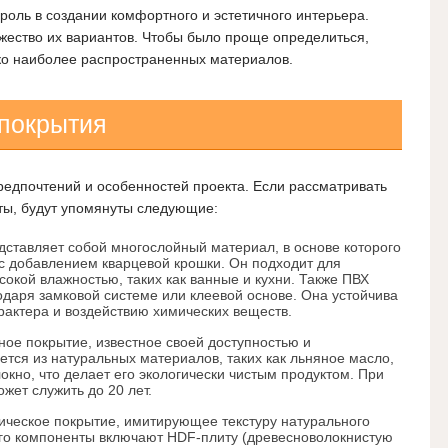
роль в создании комфортного и эстетичного интерьера.
ество их вариантов. Чтобы было проще определиться,
ко наиболее распространенных материалов.
покрытия
редпочтений и особенностей проекта. Если рассматривать
ты, будут упомянуты следующие:
дставляет собой многослойный материал, в основе которого
с добавлением кварцевой крошки. Он подходит для
сокой влажностью, таких как ванные и кухни. Также ПВХ
одаря замковой системе или клеевой основе. Она устойчива
рактера и воздействию химических веществ.
ое покрытие, известное своей доступностью и
ется из натуральных материалов, таких как льняное масло,
окно, что делает его экологически чистым продуктом. При
жет служить до 20 лет.
ическое покрытие, имитирующее текстуру натурального
го компоненты включают HDF-плиту (древесноволокнистую