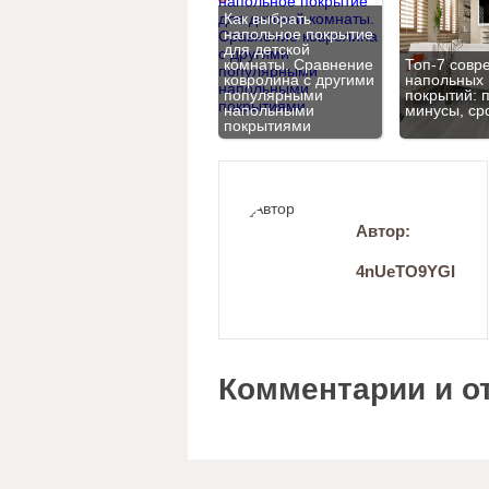
Как выбрать
напольное покрытие
для детской
комнаты. Сравнение
Топ‑7 совр
ковролина с другими
напольных
популярными
покрытий: 
напольными
минусы, ср
покрытиями
Автор:
4nUeTO9YGI
Комментарии и о