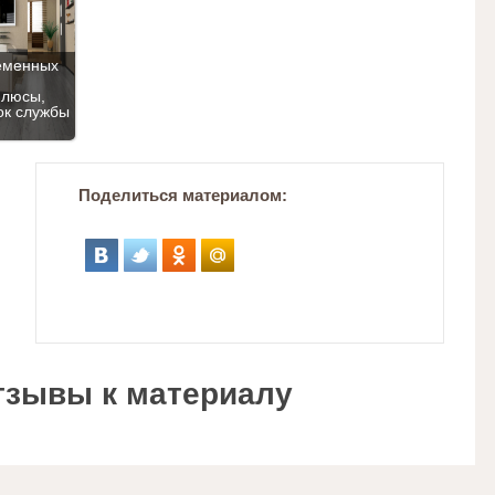
еменных
плюсы,
ок службы
Поделиться материалом:
тзывы к материалу