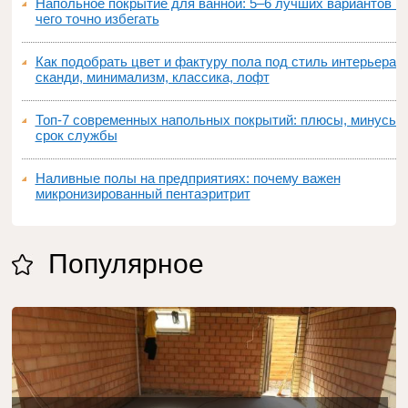
Напольное покрытие для ванной: 5–6 лучших вариантов и
чего точно избегать
Как подобрать цвет и фактуру пола под стиль интерьера:
сканди, минимализм, классика, лофт
Топ‑7 современных напольных покрытий: плюсы, минусы,
срок службы
Наливные полы на предприятиях: почему важен
микронизированный пентаэритрит
Популярное