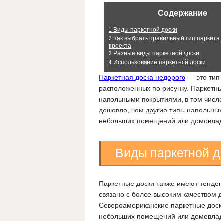
Содержание
1
Виды паркетной доски
2
Как выбрать правильный тип паркета
проекта
3
Разные виды паркетной доски
4
Использование паркетной доски
Паркетная доска недорого
— это тип
расположенных по рисунку. Паркетн
напольными покрытиями, в том числе
дешевле, чем другие типы напольных
небольших помещений или домовлад
Виды паркетной д
Паркетные доски также имеют тенден
связано с более высоким качеством 
Североамериканские паркетные доск
небольших помещений или домовлад