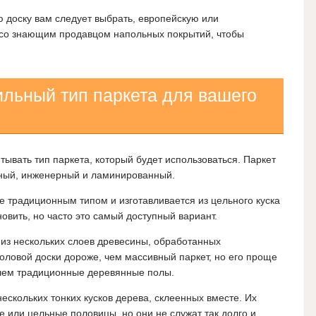
ю доску вам следует выбрать, европейскую или
 со знающим продавцом напольных покрытий, чтобы
ильный тип паркета для вашего
тывать тип паркета, который будет использоваться. Паркет
вный, инженерный и ламинированный.
 традиционным типом и изготавливается из цельного куска
овить, но часто это самый доступный вариант.
из нескольких слоев древесины, обработанных
оловой доски дороже, чем массивный паркет, но его проще
 чем традиционные деревянные полы.
ескольких тонких кусков дерева, склеенных вместе. Их
е или цельные половицы, но они не служат так долго и