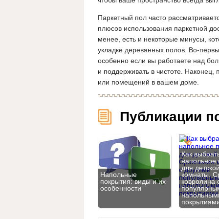
чтобы ваше пространство всегда выг
Паркетный пол часто рассматриваетс
плюсов использования паркетной доск
менее, есть и некоторые минусы, ко
укладке деревянных полов. Во-первы
особенно если вы работаете над бол
и поддерживать в чистоте. Наконец, 
или помещений в вашем доме.
Публикации п
Как выбрат
напольное 
для детско
Напольные
комнаты. С
покрытия: виды и их
ковролина 
особенности
популярны
напольным
покрытиям