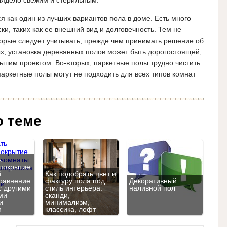
лядело свежим и стерильным.
я как один из лучших вариантов пола в доме. Есть много
и, таких как ее внешний вид и долговечность. Тем не
торые следует учитывать, прежде чем принимать решение об
х, установка деревянных полов может быть дорогостоящей,
ьшим проектом. Во-вторых, паркетные полы трудно чистить
паркетные полы могут не подходить для всех типов комнат
о теме
ь
покрытие
й
Как подобрать цвет и
равнение
фактуру пола под
Декоративный
с другими
стиль интерьера:
наливной пол
ми
сканди,
и
минимализм,
и
классика, лофт