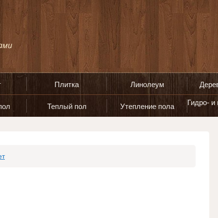
т
Плитка
Линолеум
Дере
Гидро- и
пол
Теплый пол
Утепление пола
ет