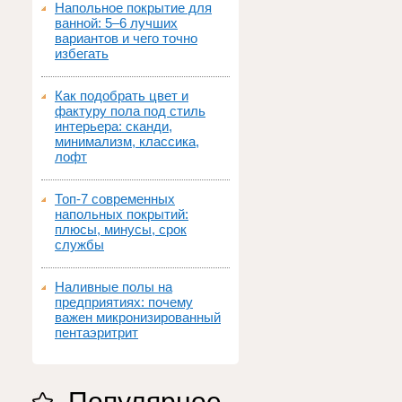
Напольное покрытие для
ванной: 5–6 лучших
вариантов и чего точно
избегать
Как подобрать цвет и
фактуру пола под стиль
интерьера: сканди,
минимализм, классика,
лофт
Топ‑7 современных
напольных покрытий:
плюсы, минусы, срок
службы
Наливные полы на
предприятиях: почему
важен микронизированный
пентаэритрит
Популярное