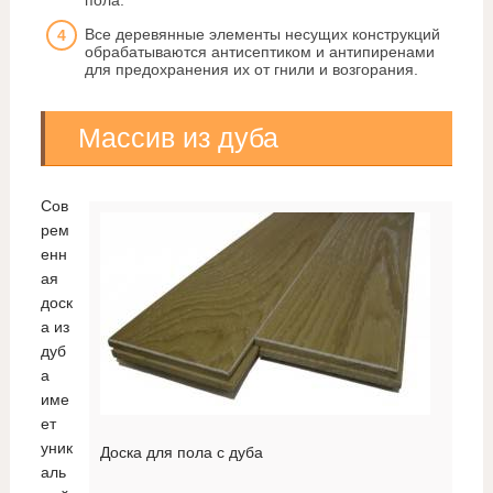
пола.
Все деревянные элементы несущих конструкций
обрабатываются антисептиком и антипиренами
для предохранения их от гнили и возгорания.
Массив из дуба
Сов
рем
енн
ая
доск
а из
дуб
а
име
ет
уник
Доска для пола с дуба
аль