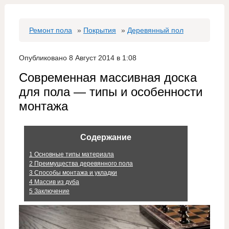
Ремонт пола
»
Покрытия
»
Деревянный пол
Опубликовано 8 Август 2014 в 1:08
Современная массивная доска
для пола — типы и особенности
монтажа
Содержание
1
Основные типы материала
2
Преимущества деревянного пола
3
Способы монтажа и укладки
4
Массив из дуба
5
Заключение