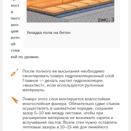
ност
и
песч
ано-
цем
Укладка пола на бетон
ентн
ой
стяж
кой по уровню.
После полного ее высыхания необходимо
смонтировать поверх гидроизоляционный слой.
Главное — делать настил гидроизоляции
«внахлест», если используются рулонные
материалы.
Поверх этого слоя монтируется влагостойкая
многослойная фанера. Обязательно сдвиг стыков
осуществлять в шахматном порядке, сохраняя
зазор 5–10 мм между листами, чтобы при
расширении материала не возникало скрипа и
вспучивания листов. Возле стен нужно оставлять
тепловые зазоры в 10–15 мм для линейного