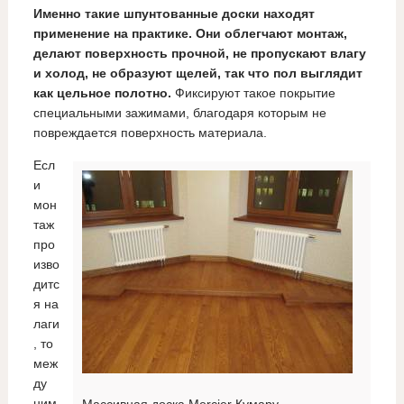
Именно такие шпунтованные доски находят
применение на практике. Они облегчают монтаж,
делают поверхность прочной, не пропускают влагу
и холод, не образуют щелей, так что пол выглядит
как цельное полотно.
Фиксируют такое покрытие
специальными зажимами, благодаря которым не
повреждается поверхность материала.
Есл
и
мон
таж
про
изво
дитс
я на
лаги
, то
меж
ду
ним
Массивная доска Mercier Кумару