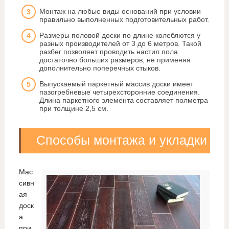
Монтаж на любые виды оснований при условии
правильно выполненных подготовительных работ.
Размеры половой доски по длине колеблются у
разных производителей от 3 до 6 метров. Такой
разбег позволяет проводить настил пола
достаточно больших размеров, не применяя
дополнительно поперечных стыков.
Выпускаемый паркетный массив доски имеет
пазогребневые четырехсторонние соединения.
Длина паркетного элемента составляет полметра
при толщине 2,5 см.
Способы монтажа и укладки
Мас
сивн
ая
доск
а
при