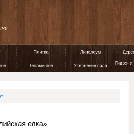
т
Плитка
Линолеум
Дере
Гидро- и
пол
Теплый пол
Утепление пола
ет
лийская елка»