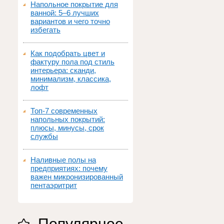
Напольное покрытие для
ванной: 5–6 лучших
вариантов и чего точно
избегать
Как подобрать цвет и
фактуру пола под стиль
интерьера: сканди,
минимализм, классика,
лофт
Топ‑7 современных
напольных покрытий:
плюсы, минусы, срок
службы
Наливные полы на
предприятиях: почему
важен микронизированный
пентаэритрит
Популярное