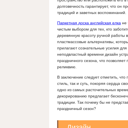
пространство или расположить его в
долговечность гарантирует, что он 
традиций и заветных воспоминаний.
Паркетная доска английская елка
не 
чистым выбором для тех, кто заботит
деревянную красоту ручной работы в
пластмассовые альтернативы, которы
прилагают сознательные усилия для 
неподвластный времени дизайн устр
праздничного сезона, что позволяет 
реликвию.
В заключение следует отметить, что п
стиль, так и суть, покоряя сердца с
одно из самых расточительных време
декорированию предлагает бесконеч
традиции. Так почему бы не предста
праздничный сезон?
Дизайн