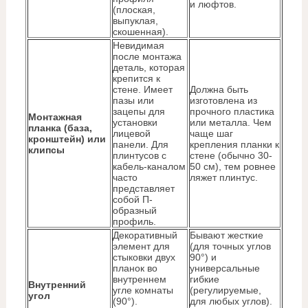
и люфтов.
(плоская,
выпуклая,
скошенная).
Невидимая
после монтажа
деталь, которая
крепится к
стене. Имеет
Должна быть
пазы или
изготовлена из
зацепы для
прочного пластика
Монтажная
установки
или металла. Чем
планка (база,
лицевой
чаще шаг
кронштейн) или
панели. Для
крепления планки к
клипсы
плинтусов с
стене (обычно 30-
кабель-каналом
50 см), тем ровнее
часто
ляжет плинтус.
представляет
собой П-
образный
профиль.
Декоративный
Бывают жесткие
элемент для
(для точных углов
стыковки двух
90°) и
планок во
универсальные
внутреннем
гибкие
Внутренний
угле комнаты
(регулируемые,
угол
(90°).
для любых углов).