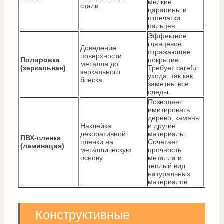
мелкие
стали.
царапины и
отпечатки
пальцев.
Эффектное
глянцевое
Доведение
отражающее
поверхности
Полировка
покрытие.
металла до
(зеркальная)
Требует careful
зеркального
ухода, так как
блеска.
заметны все
следы.
Позволяет
имитировать
дерево, камень
Наклейка
и другие
декоративной
материалы.
ПВХ-пленка
пленки на
Сочетает
(ламинация)
металлическую
прочность
основу.
металла и
теплый вид
натуральных
материалов.
Конструктивные