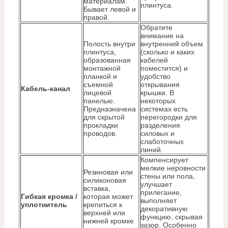
материалам.
плинтуса.
Бывает левой и
правой.
Обратите
внимание на
Полость внутри
внутренний объем
плинтуса,
(сколько и каких
образованная
кабелей
монтажной
поместится) и
планкой и
удобство
съемной
открывания
Кабель-канал
лицевой
крышки. В
панелью.
некоторых
Предназначена
системах есть
для скрытой
перегородки для
прокладки
разделения
проводов.
силовых и
слаботочных
линий.
Компенсирует
мелкие неровности
Резиновая или
стены или пола,
силиконовая
улучшает
вставка,
прилегание,
Гибкая кромка /
которая может
выполняет
уплотнитель
крепиться к
декоративную
верхней или
функцию, скрывая
нижней кромке
зазор. Особенно