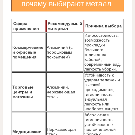
почему выбирают металл
Сфера
Рекомендуемый
Причина выбора
применения
материал
Износостойкость,
возможность
прокладки
Коммерческие
Алюминий (с
большого
и офисные
порошковым
количества
помещения
покрытием)
кабелей,
современный вид,
легкость уборки.
Устойчивость к
ударам тележек и
высокой
Торговые
Алюминий,
проходимости,
центры и
нержавеющая
гигиеничность,
магазины
сталь
визуальная
легкость или,
наоборот, акцент.
Абсолютная
гигиеничность,
устойчивость к
Нержавеющая
частой влажной
Медицинские
сталь
уборке с