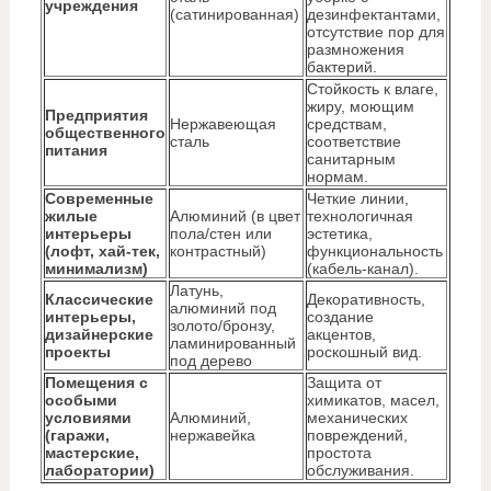
учреждения
(сатинированная)
дезинфектантами,
отсутствие пор для
размножения
бактерий.
Стойкость к влаге,
жиру, моющим
Предприятия
Нержавеющая
средствам,
общественного
сталь
соответствие
питания
санитарным
нормам.
Современные
Четкие линии,
жилые
Алюминий (в цвет
технологичная
интерьеры
пола/стен или
эстетика,
(лофт, хай-тек,
контрастный)
функциональность
минимализм)
(кабель-канал).
Латунь,
Классические
Декоративность,
алюминий под
интерьеры,
создание
золото/бронзу,
дизайнерские
акцентов,
ламинированный
проекты
роскошный вид.
под дерево
Помещения с
Защита от
особыми
химикатов, масел,
условиями
Алюминий,
механических
(гаражи,
нержавейка
повреждений,
мастерские,
простота
лаборатории)
обслуживания.