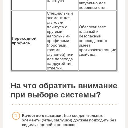
плинтуса.
актуально для
неровных стен.
Специальный
элемент для
стыковки
плинтуса с
Обеспечивает
другими
плавный и
напольными
безопасный
Переходной
профилями
переход, часто
профиль
(порогами,
имеет
краями
противоскользящие
ступеней) или
свойства.
для перехода
на другой тип
отделки.
На что обратить внимание
при выборе системы?
Качество стыковки:
Все соединительные
элементы (углы, заглушки) должны подходить без
видимых щелей и перекосов.