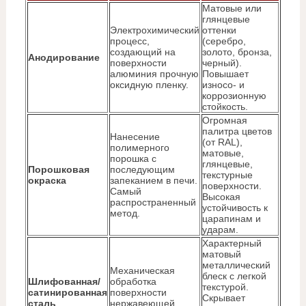
Матовые или
глянцевые
Электрохимический
оттенки
процесс,
(серебро,
создающий на
золото, бронза,
Анодирование
поверхности
черный).
алюминия прочную
Повышает
оксидную пленку.
износо- и
коррозионную
стойкость.
Огромная
палитра цветов
Нанесение
(от RAL),
полимерного
матовые,
порошка с
глянцевые,
Порошковая
последующим
текстурные
окраска
запеканием в печи.
поверхности.
Самый
Высокая
распространенный
устойчивость к
метод.
царапинам и
ударам.
Характерный
матовый
металлический
Механическая
блеск с легкой
Шлифованная/
обработка
текстурой.
сатинированная
поверхности
Скрывает
сталь
нержавеющей