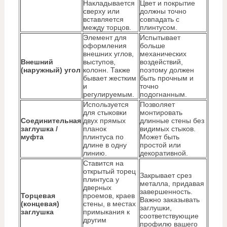
Накладывается
Цвет и покрытие
сверху или
должны точно
вставляется
совпадать с
между торцов.
плинтусом.
Элемент для
Испытывает
оформления
больше
внешних углов,
механических
Внешний
выступов,
воздействий,
(наружный) угол
колонн. Также
поэтому должен
бывает жестким
быть прочным и
и
точно
регулируемым.
подогнанным.
Используется
Позволяет
для стыковки
монтировать
Соединительная
двух прямых
длинные стены без
заглушка /
планок
видимых стыков.
муфта
плинтуса по
Может быть
длине в одну
простой или
линию.
декоративной.
Ставится на
открытый торец
Закрывает срез
плинтуса у
металла, придавая
дверных
завершенность.
Торцевая
проемов, краев
Важно заказывать
(концевая)
стены, в местах
заглушки,
заглушка
примыкания к
соответствующие
другим
профилю вашего