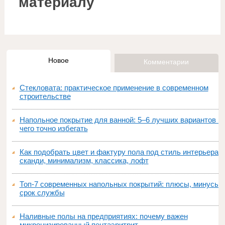
материалу
Новое
Комментарии
Стекловата: практическое применение в современном
строительстве
Напольное покрытие для ванной: 5–6 лучших вариантов и
чего точно избегать
Как подобрать цвет и фактуру пола под стиль интерьера:
сканди, минимализм, классика, лофт
Топ‑7 современных напольных покрытий: плюсы, минусы,
срок службы
Наливные полы на предприятиях: почему важен
микронизированный пентаэритрит