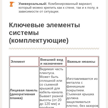
Универсальный:
Комбинированный вариант,
который можно крепить как к стене, так и к полу, в
зависимости от ситуации.
Ключевые элементы
системы
(комплектующие)
Внешний вид
Элемент
Важные нюансы
и назначение
Видимая часть
плинтуса.
Может быть
Изготавливается из
сплошной или
металла с
со съемной
финишным
крышкой для
Лицевая панель
покрытием.
кабель-канала.
(декоративная
Съемная крышка
Бывает разной
планка)
должна
высоты (от 20
защелкиваться
до 120 мм) и
плотно, без зазоров
профиля