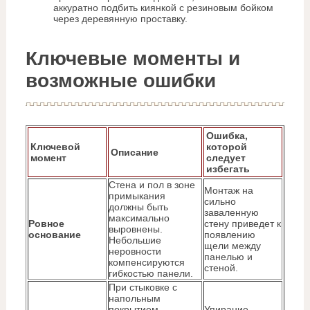
аккуратно подбить киянкой с резиновым бойком
через деревянную проставку.
Ключевые моменты и
возможные ошибки
Ошибка,
Ключевой
которой
Описание
момент
следует
избегать
Стена и пол в зоне
Монтаж на
примыкания
сильно
должны быть
заваленную
максимально
Ровное
стену приведет к
выровнены.
основание
появлению
Небольшие
щели между
неровности
панелью и
компенсируются
стеной.
гибкостью панели.
При стыковке с
напольным
покрытием
Упирание