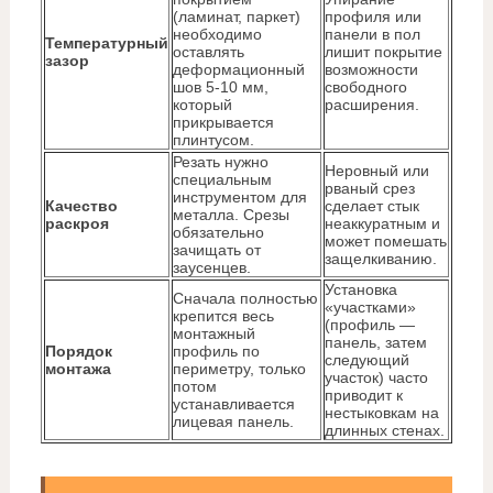
(ламинат, паркет)
профиля или
необходимо
панели в пол
Температурный
оставлять
лишит покрытие
зазор
деформационный
возможности
шов 5-10 мм,
свободного
который
расширения.
прикрывается
плинтусом.
Резать нужно
Неровный или
специальным
рваный срез
инструментом для
Качество
сделает стык
металла. Срезы
раскроя
неаккуратным и
обязательно
может помешать
зачищать от
защелкиванию.
заусенцев.
Установка
Сначала полностью
«участками»
крепится весь
(профиль —
монтажный
панель, затем
Порядок
профиль по
следующий
монтажа
периметру, только
участок) часто
потом
приводит к
устанавливается
нестыковкам на
лицевая панель.
длинных стенах.