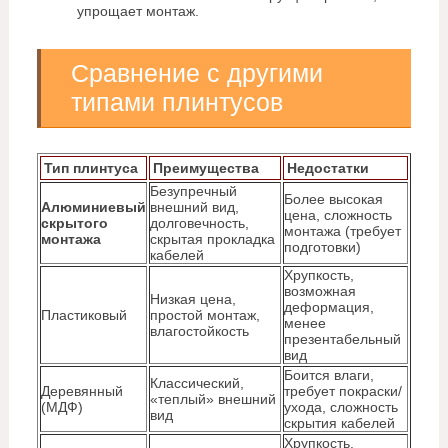
упрощает монтаж.
Сравнение с другими
типами плинтусов
Тип плинтуса
Преимущества
Недостатки
Безупречный
Более высокая
Алюминиевый
внешний вид,
цена, сложность
скрытого
долговечность,
монтажа (требует
монтажа
скрытая прокладка
подготовки)
кабелей
Хрупкость,
возможная
Низкая цена,
деформация,
Пластиковый
простой монтаж,
менее
влагостойкость
презентабельный
вид
Боится влаги,
Классический,
Деревянный
требует покраски/
«теплый» внешний
(МДФ)
ухода, сложность
вид
скрытия кабелей
Хрупкость,