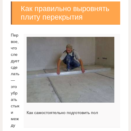
Как правильно выровнять
плиту перекрытия
Пер
вое,
что
сле
дует
сде
лать
—
это
убр
ать
стык
и
Как самостоятельно подготовить пол
меж
ду