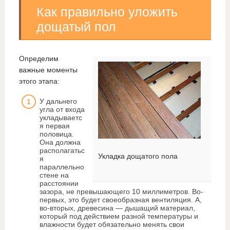
Как правильно уложить
дощатый пол
Определим
важные моменты
этого этапа:
У дальнего
угла от входа
укладываетс
я первая
половица.
Она должна
располагатьс
Укладка дощатого пола
я
параллельно
стене на
расстоянии
зазора, не превышающего 10 миллиметров. Во-
первых, это будет своеобразная вентиляция. А,
во-вторых, древесина — дышащий материал,
который под действием разной температуры и
влажности будет обязательно менять свои