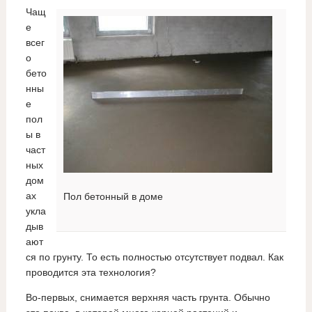
Чащ
е
всег
о
бето
нны
е
пол
ы в
част
ных
дом
ах
Пол бетонный в доме
укла
дыв
ают
ся по грунту. То есть полностью отсутствует подвал. Как
проводится эта технология?
Во-первых, снимается верхняя часть грунта. Обычно