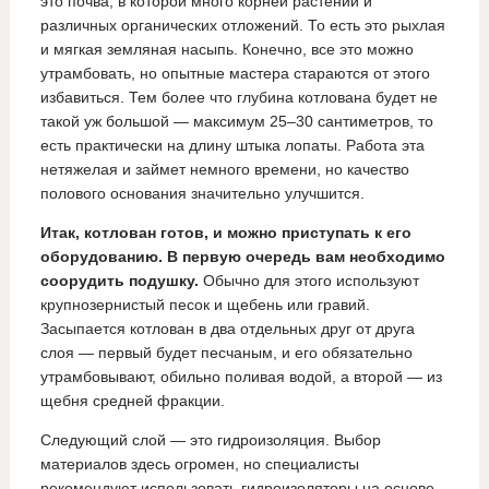
это почва, в которой много корней растений и
различных органических отложений. То есть это рыхлая
и мягкая земляная насыпь. Конечно, все это можно
утрамбовать, но опытные мастера стараются от этого
избавиться. Тем более что глубина котлована будет не
такой уж большой — максимум 25–30 сантиметров, то
есть практически на длину штыка лопаты. Работа эта
нетяжелая и займет немного времени, но качество
полового основания значительно улучшится.
Итак, котлован готов, и можно приступать к его
оборудованию. В первую очередь вам необходимо
соорудить подушку.
Обычно для этого используют
крупнозернистый песок и щебень или гравий.
Засыпается котлован в два отдельных друг от друга
слоя — первый будет песчаным, и его обязательно
утрамбовывают, обильно поливая водой, а второй — из
щебня средней фракции.
Следующий слой — это гидроизоляция. Выбор
материалов здесь огромен, но специалисты
рекомендуют использовать гидроизоляторы на основе