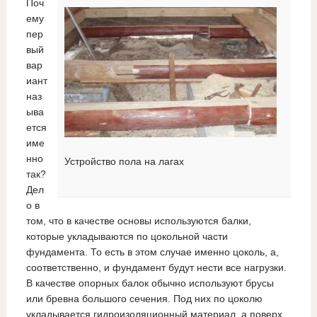
Поч
ему
пер
вый
вар
иант
наз
ыва
ется
име
нно
Устройство пола на лагах
так?
Дел
о в
том, что в качестве основы используются балки,
которые укладываются по цокольной части
фундамента. То есть в этом случае именно цоколь, а,
соответственно, и фундамент будут нести все нагрузки.
В качестве опорных балок обычно используют брусы
или бревна большого сечения. Под них по цоколю
укладывается гидроизоляционный материал, а поверх