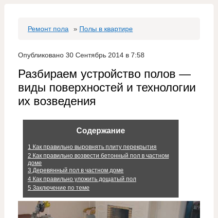
Ремонт пола
»
Полы в квартире
Опубликовано 30 Сентябрь 2014 в 7:58
Разбираем устройство полов —
виды поверхностей и технологии
их возведения
Содержание
1
Как правильно выровнять плиту перекрытия
2
Как правильно возвести бетонный пол в частном
доме
3
Деревянный пол в частном доме
4
Как правильно уложить дощатый пол
5
Заключение по теме