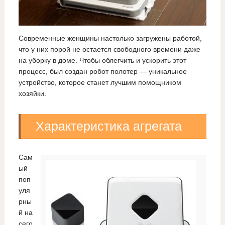
Современные женщины настолько загружены работой,
что у них порой не остается свободного времени даже
на уборку в доме. Чтобы облегчить и ускорить этот
процесс, был создан робот полотер — уникальное
устройство, которое станет лучшим помощником
хозяйки.
Характеристика агрегата
Сам
ый
поп
уля
рны
й на
сего