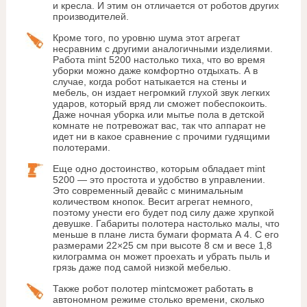
и кресла. И этим он отличается от роботов других
производителей.
Кроме того, по уровню шума этот агрегат
несравним с другими аналогичными изделиями.
Работа mint 5200 настолько тиха, что во время
уборки можно даже комфортно отдыхать. А в
случае, когда робот натыкается на стены и
мебель, он издает негромкий глухой звук легких
ударов, который вряд ли сможет побеспокоить.
Даже ночная уборка или мытье пола в детской
комнате не потревожат вас, так что аппарат не
идет ни в какое сравнение с прочими гудящими
полотерами.
Еще одно достоинство, которым обладает mint
5200 — это простота и удобство в управлении.
Это современный девайс с минимальным
количеством кнопок. Весит агрегат немного,
поэтому унести его будет под силу даже хрупкой
девушке. Габариты полотера настолько малы, что
меньше в плане листа бумаги формата А 4. С его
размерами 22×25 см при высоте 8 см и весе 1,8
килограмма он может проехать и убрать пыль и
грязь даже под самой низкой мебелью.
Также робот полотер mintсможет работать в
автономном режиме столько времени, сколько