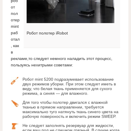
роб
от
пол
отер
mint
раб
Робот полотер iRobot
отал
, как
в
рекламе,то следует немного наладить этот процесс,
пользуясь нехитрыми советами:
Робот mint 5200 подразумевает использование
двух режимов уборки. При этом следует иметь в
виду, что белая ткань применяется для сухого
режима, а синяя — для влажного.
Для того чтобы полотер двигался с влажной
тканью в прямом направлении, требуется
максимально туго натянуть ткань синего цвета на
рабочую поверхность и включить режим SWEEP.
Не следует заполнять резервуар для жидкости,
если ваш пол не слишком грязный. В случае когда