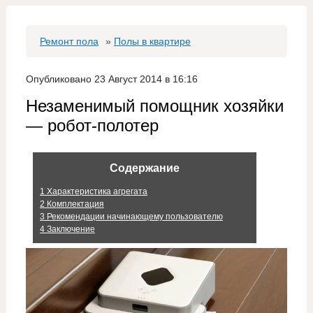
Ремонт пола
»
Полы в квартире
Опубликовано 23 Август 2014 в 16:16
Незаменимый помощник хозяйки
— робот-полотер
Содержание
1
Характеристика агрегата
2
Комплектация
3
Рекомендации начинающему пользователю
4
Заключение