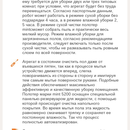
ему требуется для уборки двух или трех типовых
комнат, при условии, что агрегат будет без труда
перемещаться. Согласно паспортным данным,
робот может работать в режиме сухой уборки без
подзарядки 4 часа, а в режиме влажной уборки 2,
5 часа. В режиме сухой чистки полотер
mintсможет собрать пыль и практически весь
мелкий мусор. Режим влажной уборки для
загрязненных полов, согласно рекомендациям
производителя, следует включать только после
сухой чистки, чтобы не размазывать пыль ровным
слоем по всей поверхности.
Агрегат в состоянии очистить пол даже от
въевшихся пятен, так как в процессе мытья
устройство движется вперед, слегка
поворачиваясь из стороны в сторону и имитируя
тем самым мытье поверхности руками. Подобные
действия обеспечивают максимально
эффективную и качественную уборку помещения.
Полотер марки mint 5200 оснащен специальной
панелью-резервуаром для жидкости, с помощью
которой происходит очистка напольного
покрытия. Во время мытья пола эта жидкость
равномерно смачивает тряпку и сохраняет ее
постоянную влажность. Так что процесс
полностью автоматизирован.