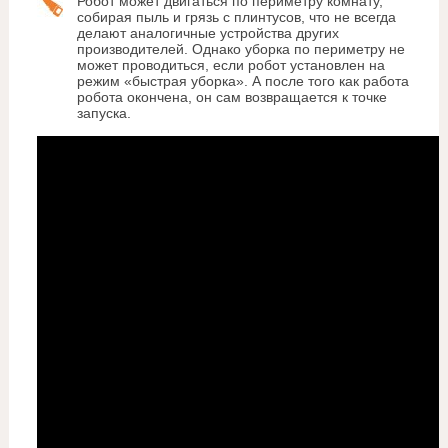
Робот может двигаться по периметру комнату,
собирая пыль и грязь с плинтусов, что не всегда
делают аналогичные устройства других
производителей. Однако уборка по периметру не
может проводиться, если робот установлен на
режим «быстрая уборка». А после того как работа
робота окончена, он сам возвращается к точке
запуска.