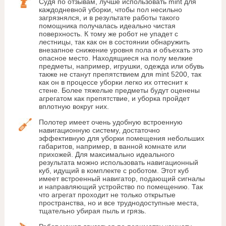
Судя по отзывам, лучше использовать mint для
каждодневной уборки, чтобы пол несильно
загрязнялся, и в результате работы такого
помощника получалась идеально чистая
поверхность. К тому же робот не упадет с
лестницы, так как он в состоянии обнаружить
внезапное снижение уровня пола и объехать это
опасное место. Находящиеся на полу мелкие
предметы, например, игрушки, одежда или обувь
также не станут препятствием для mint 5200, так
как он в процессе уборки легко их оттеснит к
стене. Более тяжелые предметы будут оценены
агрегатом как препятствие, и уборка пройдет
вплотную вокруг них.
Полотер имеет очень удобную встроенную
навигационную систему, достаточно
эффективную для уборки помещения небольших
габаритов, например, в ванной комнате или
прихожей. Для максимально идеального
результата можно использовать навигационный
куб, идущий в комплекте с роботом. Этот куб
имеет встроенный навигатор, подающий сигналы
и направляющий устройство по помещению. Так
что агрегат проходит не только открытые
пространства, но и все труднодоступные места,
тщательно убирая пыль и грязь.