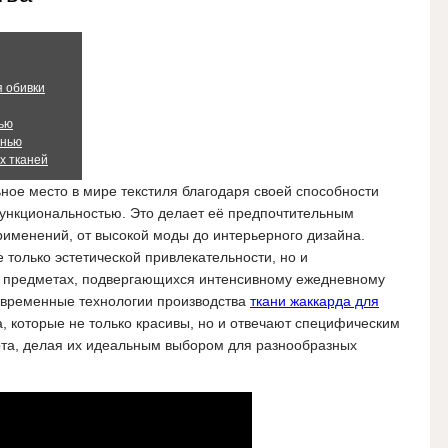
 обивки
нью
анью
х тканей
ное место в мире текстиля благодаря своей способности
функциональностью. Это делает её предпочтительным
рименений, от высокой моды до интерьерного дизайна.
 только эстетической привлекательности, но и
 в предметах, подвергающихся интенсивному ежедневному
Современные технологии производства
ткани жаккарда для
, которые не только красивы, но и отвечают специфическим
та, делая их идеальным выбором для разнообразных