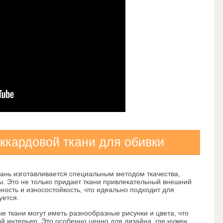
кардовой ткани для обивки
ань изготавливается специальным методом ткачества,
ы. Это не только придает ткани привлекательный внешний
чность и износостойкость, что идеально подходит для
уется.
 ткани могут иметь разнообразные рисунки и цвета, что
й интерьер. Это особенно ценно для дизайна, где нужен