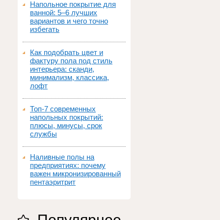
Напольное покрытие для
ванной: 5–6 лучших
вариантов и чего точно
избегать
Как подобрать цвет и
фактуру пола под стиль
интерьера: сканди,
минимализм, классика,
лофт
Топ‑7 современных
напольных покрытий:
плюсы, минусы, срок
службы
Наливные полы на
предприятиях: почему
важен микронизированный
пентаэритрит
Популярное