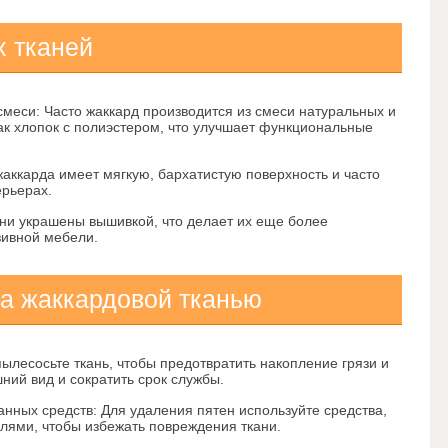
 тканей
смеси:
Часто жаккард производится из смеси натуральных и
как хлопок с полиэстером, что улучшает функциональные
жаккарда имеет мягкую, бархатистую поверхность и часто
ерьерах.
ни украшены вышивкой, что делает их еще более
зивной мебели.
за жаккардовой тканью
ылесосьте ткань, чтобы предотвратить накопление грязи и
ний вид и сократить срок службы.
анных средств:
Для удаления пятен используйте средства,
ями, чтобы избежать повреждения ткани.