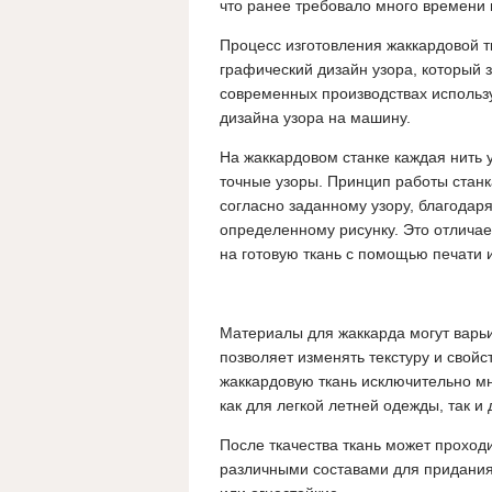
что ранее требовало много времени 
Процесс изготовления жаккардовой т
графический дизайн узора, который з
современных производствах использ
дизайна узора на машину.
На жаккардовом станке каждая нить 
точные узоры. Принцип работы станк
согласно заданному узору, благодар
определенному рисунку. Это отличает
на готовую ткань с помощью печати 
Материалы для жаккарда могут варьи
позволяет изменять текстуру и свойс
жаккардовую ткань исключительно м
как для легкой летней одежды, так и
После ткачества ткань может проход
различными составами для придания