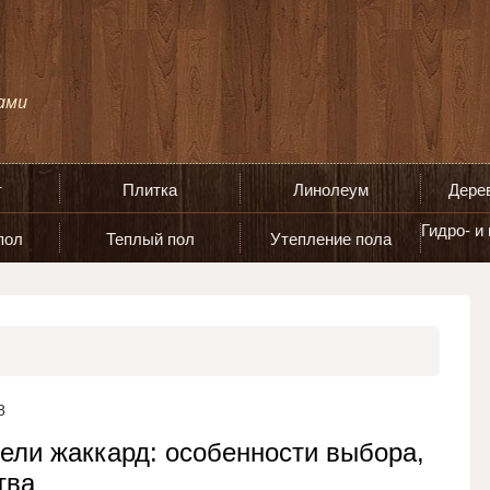
т
Плитка
Линолеум
Дере
Гидро- и
пол
Теплый пол
Утепление пола
8
ели жаккард: особенности выбора,
тва