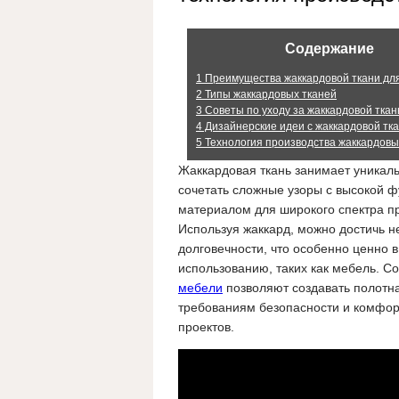
Содержание
1
Преимущества жаккардовой ткани для
2
Типы жаккардовых тканей
3
Советы по уходу за жаккардовой тка
4
Дизайнерские идеи с жаккардовой тк
5
Технология производства жаккардовы
Жаккардовая ткань занимает уникаль
сочетать сложные узоры с высокой 
материалом для широкого спектра п
Используя жаккард, можно достичь не
долговечности, что особенно ценно
использованию, таких как мебель. 
мебели
позволяют создавать полотна
требованиям безопасности и комфор
проектов.