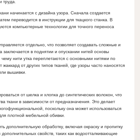
и труда.
кани начинается с дизайна узора. Сначала создается
атем переводится в инструкции для ткацкого станка. В
уются компьютерные технологии для точного переноса
управляется отдельно, что позволяет создавать сложные и
а заключается в поднятии и опускании нитей основы
я чему нити утка переплетаются с основными нитями по
 жаккард от других типов тканей, где узоры часто наносятся
или вышивки.
роваться от шелка и хлопка до синтетических волокон, что
тва ткани в зависимости от предназначения. Это делает
ногофункциональной, поскольку она может использоваться
 для плотной мебельной обивки.
ить дополнительную обработку, включая окраску и пропитку
 дополнительных свойств, таких как водоотталкивающие