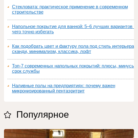
Стекловата: практическое применение в современном
строительстве
Напольное покрытие для ванной: 5–6 лучших вариантов и
чего точно избегать
Как подобрать цвет и фактуру пола под стиль интерьера:
сканди, минимализм, классика, лофт
Топ‑7 современных напольных покрытий: плюсы, минусы,
срок службы
Наливные полы на предприятиях: почему важен
микронизированный пентаэритрит
Популярное