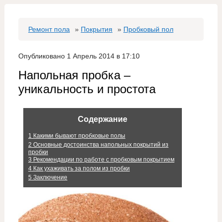
Ремонт пола
»
Покрытия
»
Пробковый пол
Опубликовано 1 Апрель 2014 в 17:10
Напольная пробка –
уникальность и простота
Содержание
1
Какими бывают пробковые полы
2
Основные достоинства напольных покрытий из
пробки
3
Рекомендации по работе с пробковым покрытием
4
Как ухаживать за полом из пробки
5
Заключение