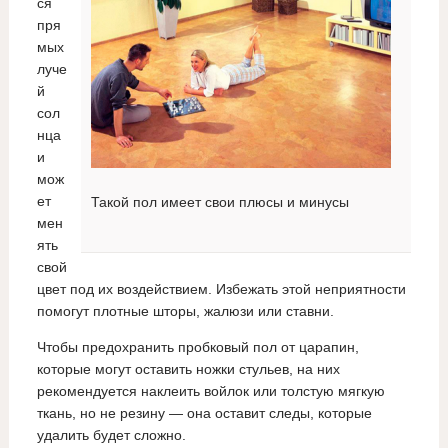
ся
пря
мых
луче
й
сол
нца
и
мож
ет
Такой пол имеет свои плюсы и минусы
мен
ять
свой
цвет под их воздействием. Избежать этой неприятности
помогут плотные шторы, жалюзи или ставни.
Чтобы предохранить пробковый пол от царапин,
которые могут оставить ножки стульев, на них
рекомендуется наклеить войлок или толстую мягкую
ткань, но не резину — она оставит следы, которые
удалить будет сложно.