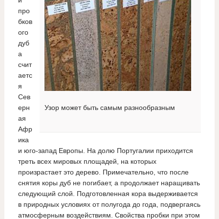
про
бков
ого
дуб
а
счит
аетс
я
Сев
ерн
Узор может быть самым разнообразным
ая
Афр
ика
и юго-запад Европы. На долю Португалии приходится
треть всех мировых площадей, на которых
произрастает это дерево. Примечательно, что после
снятия коры дуб не погибает, а продолжает наращивать
следующий слой. Подготовленная кора выдерживается
в природных условиях от полугода до года, подвергаясь
атмосферным воздействиям. Свойства пробки при этом