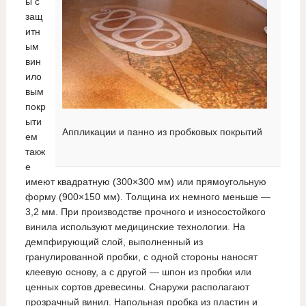
ы с
защ
итн
ым
вин
ило
вым
покр
ыти
Аппликации и панно из пробковых покрытий
ем
такж
е
имеют квадратную (300×300 мм) или прямоугольную
форму (900×150 мм). Толщина их немного меньше —
3,2 мм. При производстве прочного и износостойкого
винила используют медицинские технологии. На
демпфирующий слой, выполненный из
гранулированной пробки, с одной стороны наносят
клеевую основу, а с другой — шпон из пробки или
ценных сортов древесины. Снаружи располагают
прозрачный винил. Напольная пробка из пластин и