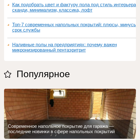
Как подобрать цвет и фактуру пола под стиль интерьера:
сканди, минимализм, классика, лофт
Топ‑7 современных напольных покрытий: плюсы, минусы,
срок службы
Наливные полы на предприятиях: почему важен
микронизированный пентаэритрит
Популярное
Современное напольное покрытие для гаража —
последние новинки в сфере напольных покрытий