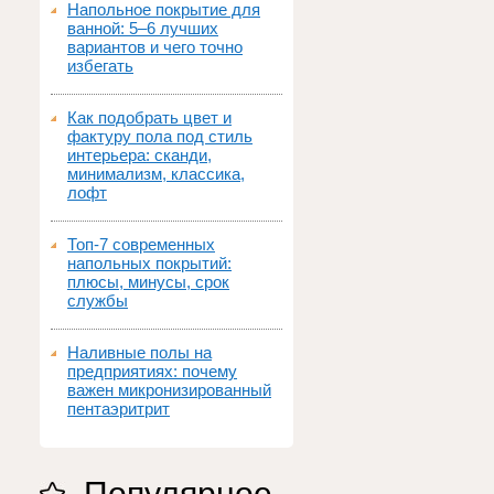
Напольное покрытие для
ванной: 5–6 лучших
вариантов и чего точно
избегать
Как подобрать цвет и
фактуру пола под стиль
интерьера: сканди,
минимализм, классика,
лофт
Топ‑7 современных
напольных покрытий:
плюсы, минусы, срок
службы
Наливные полы на
предприятиях: почему
важен микронизированный
пентаэритрит
Популярное