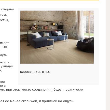
митацией
том,
истик,
 имеет
нные
о
адке.
кости,
 укладки
х,
Коллекция AUDAX
тов
ие с
и, при этом место соединения, будет практически
ет ее менее скользкой, и приятной на ощупь.