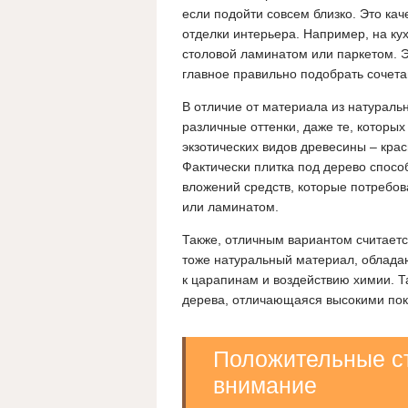
если подойти совсем близко. Это ка
отделки интерьера. Например, на ку
столовой ламинатом или паркетом. Э
главное правильно подобрать сочетан
В отличие от материала из натураль
различные оттенки, даже те, которы
экзотических видов древесины – крас
Фактически плитка под дерево спос
вложений средств, которые потребов
или ламинатом.
Также, отличным вариантом считаетс
тоже натуральный материал, облада
к царапинам и воздействию химии. Та
дерева, отличающаяся высокими пок
Положительные ст
внимание