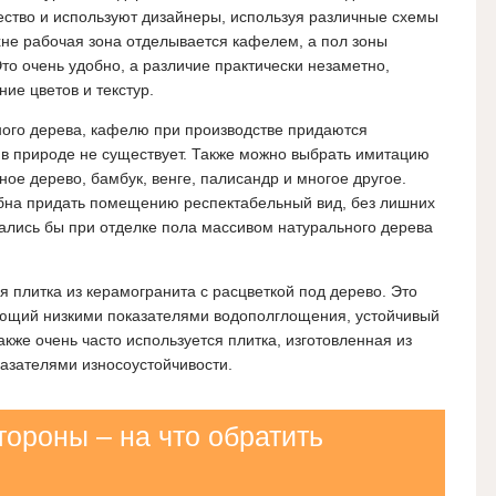
чество и используют дизайнеры, используя различные схемы
хне рабочая зона отделывается кафелем, а пол зоны
то очень удобно, а различие практически незаметно,
ие цветов и текстур.
ного дерева, кафелю при производстве придаются
х в природе не существует. Также можно выбрать имитацию
ное дерево, бамбук, венге, палисандр и многое другое.
обна придать помещению респектабельный вид, без лишних
ались бы при отделке пола массивом натурального дерева
я плитка из керамогранита с расцветкой под дерево. Это
ющий низкими показателями водополглощения, устойчивый
кже очень часто используется плитка, изготовленная из
азателями износоустойчивости.
ороны – на что обратить