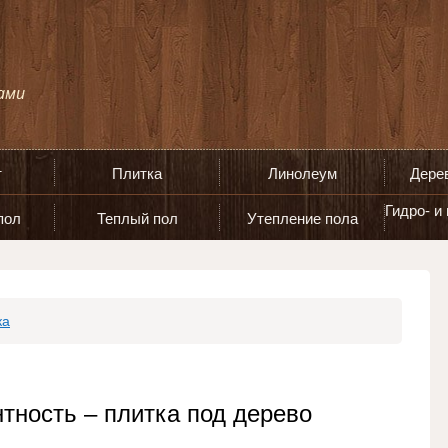
т
Плитка
Линолеум
Дере
Гидро- и
пол
Теплый пол
Утепление пола
ка
нтность – плитка под дерево