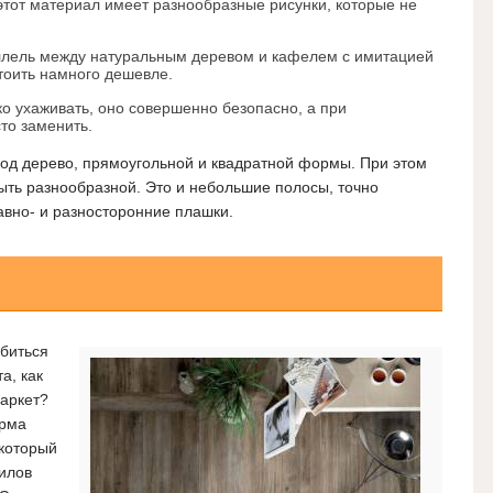
этот материал имеет разнообразные рисунки, которые не
ллель между натуральным деревом и кафелем с имитацией
стоить намного дешевле.
ко ухаживать, оно совершенно безопасно, а при
то заменить.
под дерево, прямоугольной и квадратной формы. При этом
ть разнообразной. Это и небольшие полосы, точно
вно- и разносторонние плашки.
обиться
а, как
паркет?
ирма
 который
илов