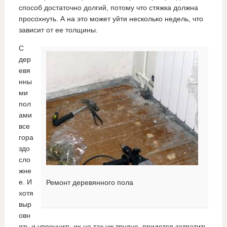
способ достаточно долгий, потому что стяжка должна
просохнуть. А на это может уйти несколько недель, что
зависит от ее толщины.
С
дер
евя
нны
ми
пол
ами
все
гора
здо
сло
жне
е. И
Ремонт деревянного пола
хотя
выр
овн
ять и упрочнить их не так уж трудно, придется затратить