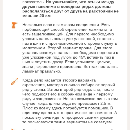
показатель.
Но учитывайте, что стыки между
двумя панелями в соседних рядах должны
располагаться друг от друга на расстоянии не
меньше 20 см.
Несколько слов о замковом соединении. Есть
подбивающий способ скрепления ламината, а
есть защелкивающий. Для первого необходимо
уложить панель около уже уложенной, вставить
паз в шип и с противоположной стороны стукнуть
молоточком. Второй вариант проще. Для этого
устанавливаемую панель необходимо поднести к
уже уложенной под углом до 45º, вставить паз в
шип и опустить доску. Если услышите щелчок,
значит, скрепление произошло. Вот как постелить
ламинат правильно.
Когда дело касается второго варианта
скрепления, мастера сначала собирают первый
ряд у стены. Затем второй ряд отдельно, после
чего подносят его в собранном виде к первому
ряду и защелкивают. Но это возможно лишь в том
случае, когда длина ряда не превышает 2,5 м.
Плюс ко всему здесь потребуется помощник. В
одиночку сделать это практически невозможно. А
поскольку речь идет о процессе своими руками,
то пользоваться таким вариантом не советуем.