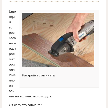
Еще
оди
н
воп
рос
каса
ется
раск
роя
мат
ери
ала.
Име
Раскройка ламината
нно
он
вли
яет на количество отходов.
От чего это зависит?