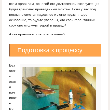
всем правилам, основой его долговечной эксплуатации
будет грамотно проведенный монтаж. Если у вас под
ногами окажется надежное и легко пружинящее
основание, то будьте уверены, что свой гарантийный
срок оно отслужит верой и правдой.
А как правильно стелить ламинат?
Подготовка к процессу
Без
этог
о
этап
а
нач
инат
ь
мон