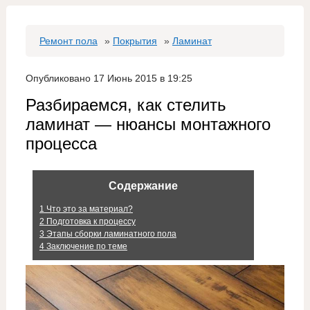
Ремонт пола
»
Покрытия
»
Ламинат
Опубликовано 17 Июнь 2015 в 19:25
Разбираемся, как стелить
ламинат — нюансы монтажного
процесса
Содержание
1
Что это за материал?
2
Подготовка к процессу
3
Этапы сборки ламинатного пола
4
Заключение по теме