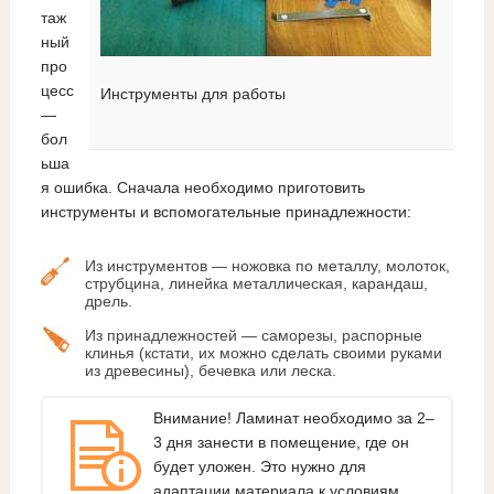
таж
ный
про
цесс
Инструменты для работы
—
бол
ьша
я ошибка. Сначала необходимо приготовить
инструменты и вспомогательные принадлежности:
Из инструментов — ножовка по металлу, молоток,
струбцина, линейка металлическая, карандаш,
дрель.
Из принадлежностей — саморезы, распорные
клинья (кстати, их можно сделать своими руками
из древесины), бечевка или леска.
Внимание! Ламинат необходимо за 2–
3 дня занести в помещение, где он
будет уложен. Это нужно для
адаптации материала к условиям