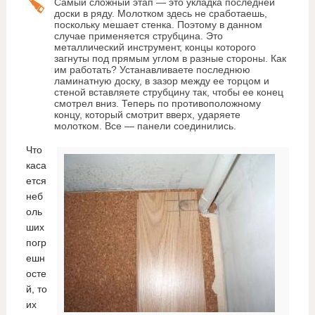
Самый сложный этап — это укладка последней
доски в ряду. Молотком здесь не сработаешь,
поскольку мешает стенка. Поэтому в данном
случае применяется струбцина. Это
металлический инструмент, концы которого
загнуты под прямым углом в разные стороны. Как
им работать? Устанавливаете последнюю
ламинатную доску, в зазор между ее торцом и
стеной вставляете струбцину так, чтобы ее конец
смотрел вниз. Теперь по противоположному
концу, который смотрит вверх, ударяете
молотком. Все — панели соединились.
Что
каса
ется
неб
оль
ших
погр
ешн
осте
й, то
их