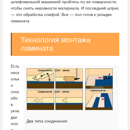
шлифовальной машинкой пройтись по ее поверхности,
чтобы снять неровности материала. И последний штрих
— это обработка олифой. Все — пол готов к укладке
ламината.
Технология монтажа
ламината
Есть
неск
ольк
о
спос
обо
в
укла
дки
Два типа соединения
этог