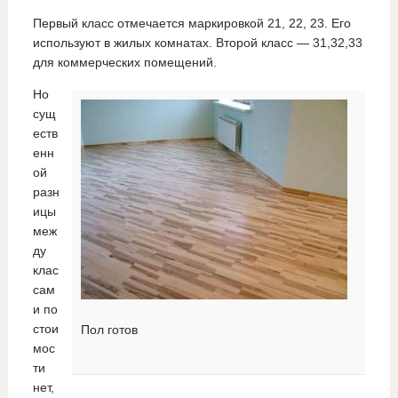
Первый класс отмечается маркировкой 21, 22, 23. Его
используют в жилых комнатах. Второй класс — 31,32,33
для коммерческих помещений.
Но
сущ
еств
енн
ой
разн
ицы
меж
ду
клас
сам
и по
стои
Пол готов
мос
ти
нет,