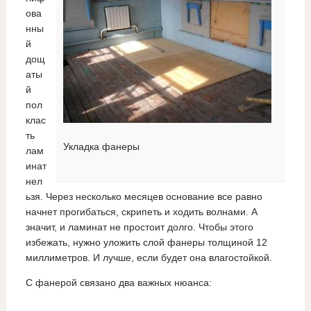
ова
нны
й
дощ
аты
й
пол
клас
ть
Укладка фанеры
лам
инат
нел
ьзя. Через несколько месяцев основание все равно
начнет прогибаться, скрипеть и ходить волнами. А
значит, и ламинат не простоит долго. Чтобы этого
избежать, нужно уложить слой фанеры толщиной 12
миллиметров. И лучше, если будет она влагостойкой.
С фанерой связано два важных нюанса: