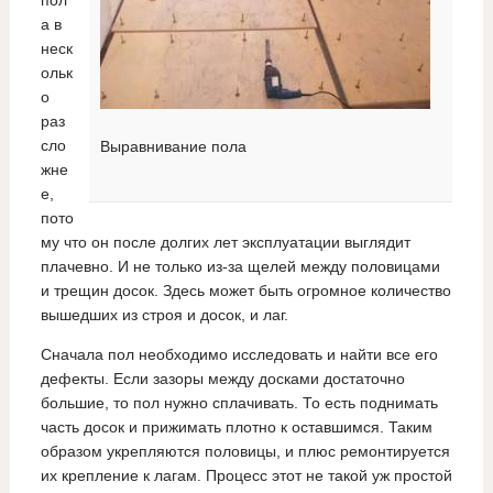
пол
а в
неск
ольк
о
раз
сло
Выравнивание пола
жне
е,
пото
му что он после долгих лет эксплуатации выглядит
плачевно. И не только из-за щелей между половицами
и трещин досок. Здесь может быть огромное количество
вышедших из строя и досок, и лаг.
Сначала пол необходимо исследовать и найти все его
дефекты. Если зазоры между досками достаточно
большие, то пол нужно сплачивать. То есть поднимать
часть досок и прижимать плотно к оставшимся. Таким
образом укрепляются половицы, и плюс ремонтируется
их крепление к лагам. Процесс этот не такой уж простой