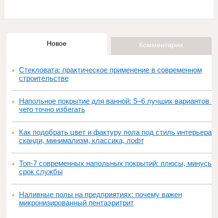
Новое
Комментарии
Стекловата: практическое применение в современном
строительстве
Напольное покрытие для ванной: 5–6 лучших вариантов и
чего точно избегать
Как подобрать цвет и фактуру пола под стиль интерьера:
сканди, минимализм, классика, лофт
Топ‑7 современных напольных покрытий: плюсы, минусы,
срок службы
Наливные полы на предприятиях: почему важен
микронизированный пентаэритрит