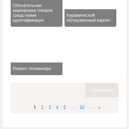
Обязательная
маркировка товаров
средствами
Керамический
идентификации
облицовочный кирпич
Ремонт телевизора
Следующая
1
2
3
4
5
...
10
...
»