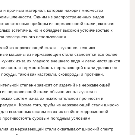
 и прочный материал, который находит множество
ромышленности. Одним из распространенных видов
ются столовые приборы из нержавеющей стали, включая
только эстетична, но и обладает высокой устойчивостью к
для повседневного использования.
лий из нержавеющей стали – кухонная техника.
чные машины из нержавеющей стали становятся все более
ухнях из-за их гладкого внешнего вида и легко чистящихся
прочность и термостойкость нержавеющей стали делают ее
посуды, такой как кастрюли, сковороды и противни.
ительной степени зависят от изделий из нержавеющей
убы из нержавеющей стали обычно используются в
ческих систем из-за их исключительной прочности и
ературам. Кроме того, трубы из нержавеющей стали широко
для выхлопных систем из-за их свойств коррозионной
о противостоять суровым погодным условиям.
зделия из нержавеющей стали охватывают широкий спектр