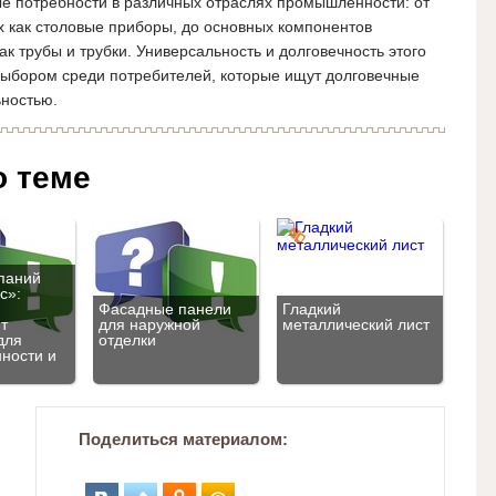
е потребности в различных отраслях промышленности: от
х как столовые приборы, до основных компонентов
к трубы и трубки. Универсальность и долговечность этого
ыбором среди потребителей, которые ищут долговечные
ьностью.
о теме
паний
с»:
Фасадные панели
Гладкий
т
для наружной
металлический лист
для
отделки
ности и
Поделиться материалом: