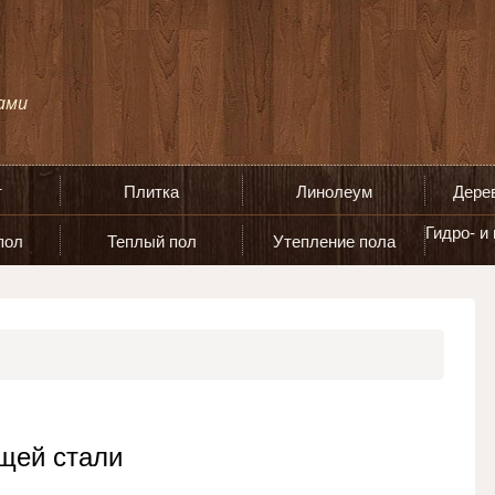
т
Плитка
Линолеум
Дере
Гидро- и
пол
Теплый пол
Утепление пола
щей стали