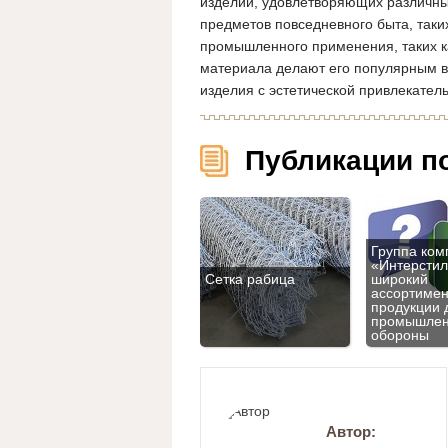
изделий, удовлетворяющих различны
предметов повседневного быта, таки
промышленного применения, таких ка
материала делают его популярным в
изделия с эстетической привлекател
Публикации п
Группа ком
«Интерстил
Сетка рабица
широкий
ассортимен
продукции 
промышлен
обороны
Автор: