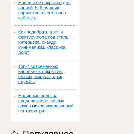
Напольное покрытие для
ванной: 5–6 лучших
вариантов и чего точно
избегать
Как подобрать цвет и
фактуру пола под стиль
интерьера: сканди,
минимализм, классика,
лофт
Топ‑7 современных
напольных покрытий:
плюсы, минусы, срок
службы
Наливные полы на
предприятиях: почему
важен микронизированный
пентаэритрит
Популярное