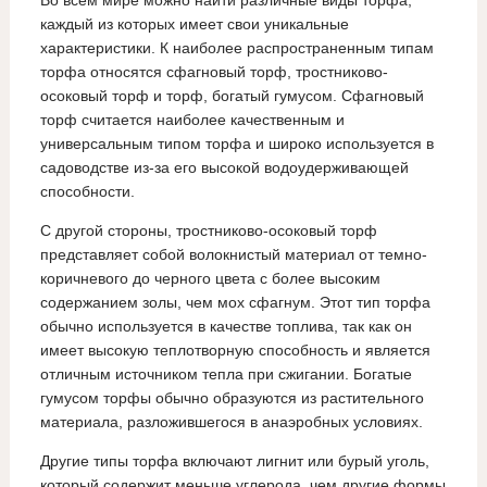
Во всем мире можно найти различные виды торфа,
каждый из которых имеет свои уникальные
характеристики. К наиболее распространенным типам
торфа относятся сфагновый торф, тростниково-
осоковый торф и торф, богатый гумусом. Сфагновый
торф считается наиболее качественным и
универсальным типом торфа и широко используется в
садоводстве из-за его высокой водоудерживающей
способности.
С другой стороны, тростниково-осоковый торф
представляет собой волокнистый материал от темно-
коричневого до черного цвета с более высоким
содержанием золы, чем мох сфагнум. Этот тип торфа
обычно используется в качестве топлива, так как он
имеет высокую теплотворную способность и является
отличным источником тепла при сжигании. Богатые
гумусом торфы обычно образуются из растительного
материала, разложившегося в анаэробных условиях.
Другие типы торфа включают лигнит или бурый уголь,
который содержит меньше углерода, чем другие формы