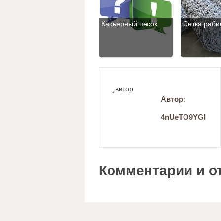
Карьерный песок
Сетка раби
Автор:
4nUeTO9YGI
Комментарии и о