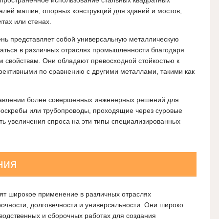
пространенное использование стальных квадратных
алей машин, опорных конструкций для зданий и мостов,
тах или стенах.
ень представляет собой универсальную металлическую
ваться в различных отраслях промышленности благодаря
 свойствам. Они обладают превосходной стойкостью к
фективными по сравнению с другими металлами, такими как
равлении более совершенных инженерных решений для
ебоскребы или трубопроводы, проходящие через суровые
ть увеличения спроса на эти типы специализированных
ния
ят широкое применение в различных отраслях
очности, долговечности и универсальности. Они широко
зводственных и сборочных работах для создания