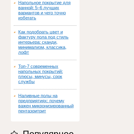
Напольное покрытие для
ванной: 5–6 лучших
вариантов и чего точно
избегать
Как подобрать цвет и
фактуру пола под стиль
интерьера: сканди,
минимализм, классика,
лофт
Топ‑7 современных
напольных покрытий:
плюсы, минусы, срок
службы
Наливные полы на
предприятиях: почему
важен микронизированный
пентаэритрит
Популярное