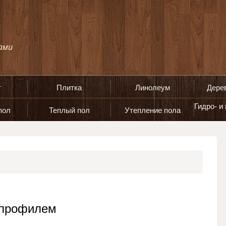
т
Плитка
Линолеум
Дере
Гидро- и
пол
Теплый пол
Утепление пола
 профилем