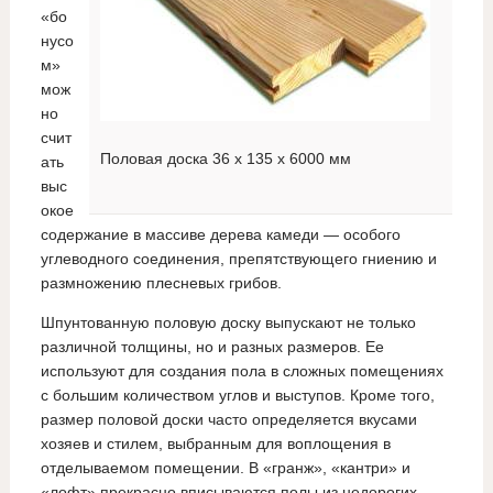
«бо
нусо
м»
мож
но
счит
Половая доска 36 x 135 x 6000 мм
ать
выс
окое
содержание в массиве дерева камеди — особого
углеводного соединения, препятствующего гниению и
размножению плесневых грибов.
Шпунтованную половую доску выпускают не только
различной толщины, но и разных размеров. Ее
используют для создания пола в сложных помещениях
с большим количеством углов и выступов. Кроме того,
размер половой доски часто определяется вкусами
хозяев и стилем, выбранным для воплощения в
отделываемом помещении. В «гранж», «кантри» и
«лофт» прекрасно вписываются полы из недорогих