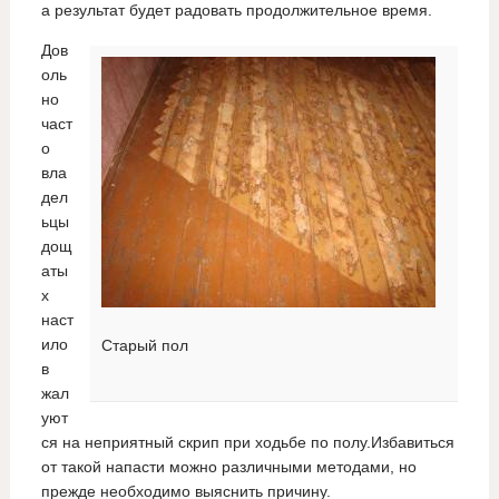
а результат будет радовать продолжительное время.
Дов
оль
но
част
о
вла
дел
ьцы
дощ
аты
х
наст
ило
Старый пол
в
жал
уют
ся на неприятный скрип при ходьбе по полу.Избавиться
от такой напасти можно различными методами, но
прежде необходимо выяснить причину.