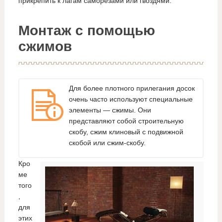
прикрепить к лагам саморезами или гвоздями.
Монтаж с помощью
сжимов
Для более плотного прилегания досок
очень часто используют специальные
элементы — сжимы. Они
представляют собой строительную
скобу, сжим клиновый с подвижной
скобой или сжим-скобу.
Кро
ме
того
,
для
этих