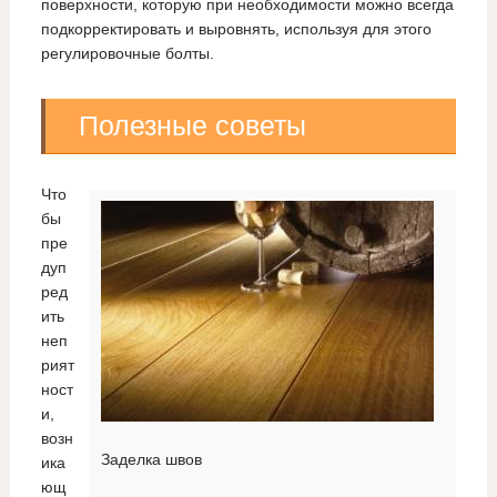
поверхности, которую при необходимости можно всегда
подкорректировать и выровнять, используя для этого
регулировочные болты.
Полезные советы
Что
бы
пре
дуп
ред
ить
неп
рият
ност
и,
возн
Заделка швов
ика
ющ