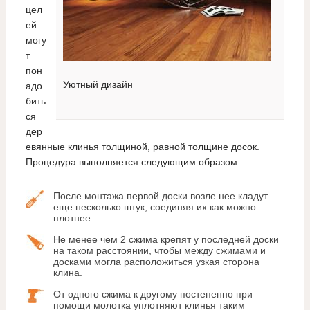
цел
ей
могу
т
пон
Уютный дизайн
адо
бить
ся
дер
евянные клинья толщиной, равной толщине досок.
Процедура выполняется следующим образом:
После монтажа первой доски возле нее кладут
еще несколько штук, соединяя их как можно
плотнее.
Не менее чем 2 сжима крепят у последней доски
на таком расстоянии, чтобы между сжимами и
досками могла расположиться узкая сторона
клина.
От одного сжима к другому постепенно при
помощи молотка уплотняют клинья таким