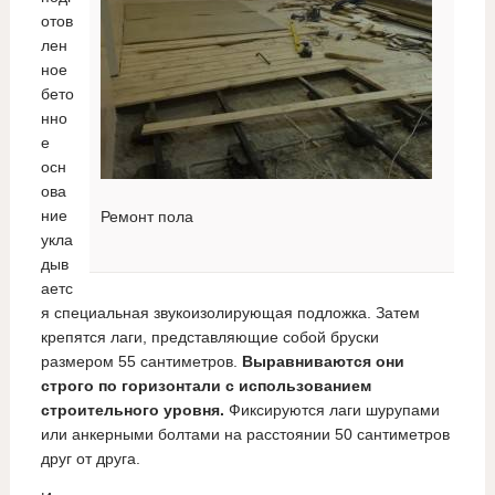
отов
лен
ное
бето
нно
е
осн
ова
ние
Ремонт пола
укла
дыв
аетс
я специальная звукоизолирующая подложка. Затем
крепятся лаги, представляющие собой бруски
размером 55 сантиметров.
Выравниваются они
строго по горизонтали с использованием
строительного уровня.
Фиксируются лаги шурупами
или анкерными болтами на расстоянии 50 сантиметров
друг от друга.