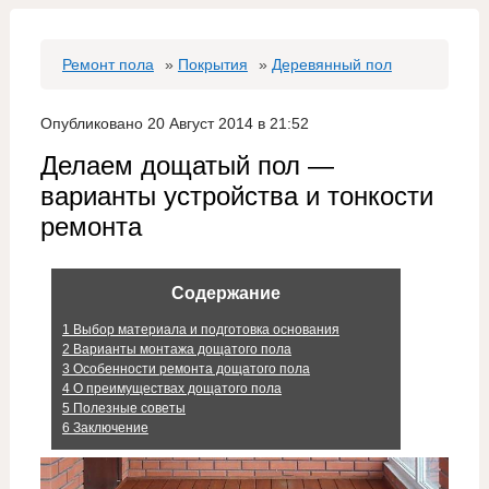
Ремонт пола
»
Покрытия
»
Деревянный пол
Опубликовано 20 Август 2014 в 21:52
Делаем дощатый пол —
варианты устройства и тонкости
ремонта
Содержание
1
Выбор материала и подготовка основания
2
Варианты монтажа дощатого пола
3
Особенности ремонта дощатого пола
4
О преимуществах дощатого пола
5
Полезные советы
6
Заключение