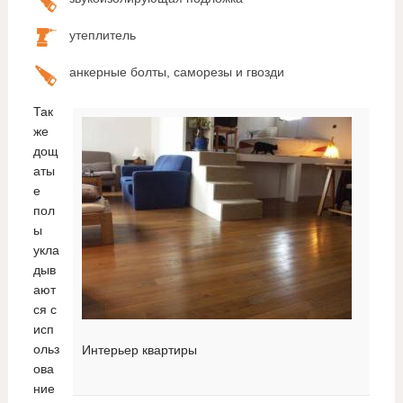
утеплитель
анкерные болты, саморезы и гвозди
Так
же
дощ
аты
е
пол
ы
укла
дыв
ают
ся с
исп
ольз
Интерьер квартиры
ова
ние