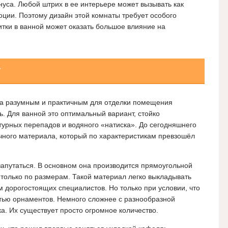
нуса. Любой штрих в ее интерьере может вызывать как
оции. Поэтому дизайн этой комнаты требует особого
итки в ванной может оказать большое влияние на
т
ека разумным и практичным для отделки помещения
ь. Для ванной это оптимальный вариант, стойко
урных перепадов и водяного «натиска». До сегодняшнего
чного материала, который по характеристикам превзошёл
апутаться. В основном она производится прямоугольной
только по размерам. Такой материал легко выкладывать
м дорогостоящих специалистов. Но только при условии, что
тью орнаментов.
Немного сложнее с разнообразной
а. Их существует просто огромное количество.