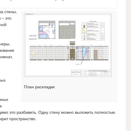
а стены,
 – это
рной
йнеры.
зование
омнат,
ных
План раскладки
чных
а
димо это разбавить. Одну стену можно выложить полностью
ирит пространство.