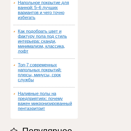
Напольное покрытие для
ванной: 5–6 лучших
вариантов и чего точно
избегать
Как подобрать цвет и
фактуру пола под стиль
интерьера: сканди,
минимализм, классика,
лофт
Топ‑7 современных
напольных покрытий:
плюсы, минусы, срок
службы
Наливные полы на
предприятиях: почему
важен микронизированный
пентаэритрит
Популярное