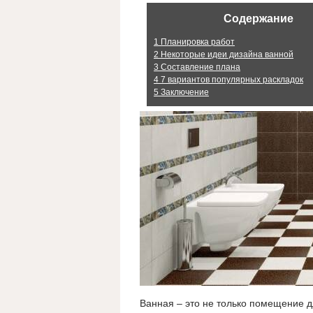
Содержание
1
Планировка работ
2
Некоторые идеи дизайна ванной
3
Составление плана
4
7 вариантов популярных раскладок
5
Заключение
Ванная – это не только помещение д