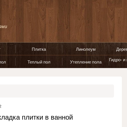
т
Плитка
Линолеум
Дере
Гидро- и
пол
Теплый пол
Утепление пола
2
кладка плитки в ванной