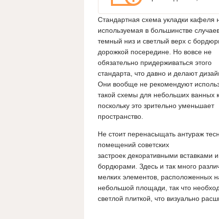
Стандартная схема укладки кафеля н
используемая в большинстве случаев
темный низ и светлый верх с бордю
дорожкой посередине. Но вовсе не
обязательно придерживаться этого
стандарта, что давно и делают диза
Они вообще не рекомендуют исполь
такой схемы для небольших ванных к
поскольку это зрительно уменьшает
пространство.
Не стоит перенасыщать антураж тес
помещений советских
застроек декоративными вставками и
бордюрами. Здесь и так много разли
мелких элементов, расположенных н
небольшой площади, так что необхо
светлой плиткой, что визуально расш