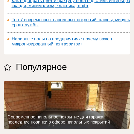
Как подобрать цвет и фактуру пола под стиль интерьера:
сканди, минимализм, классика, лофт
Топ‑7 современных напольных покрытий: плюсы, минусы,
срок службы
Наливные полы на предприятиях: почему важен
микронизированный пентаэритрит
Популярное
Современное напольное покрытие для гаража —
последние новинки в сфере напольных покрытий