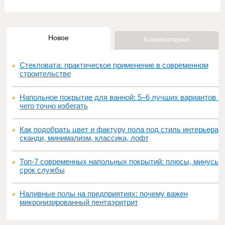
Новое
Комментарии
Стекловата: практическое применение в современном
строительстве
Напольное покрытие для ванной: 5–6 лучших вариантов и
чего точно избегать
Как подобрать цвет и фактуру пола под стиль интерьера:
сканди, минимализм, классика, лофт
Топ‑7 современных напольных покрытий: плюсы, минусы,
срок службы
Наливные полы на предприятиях: почему важен
микронизированный пентаэритрит