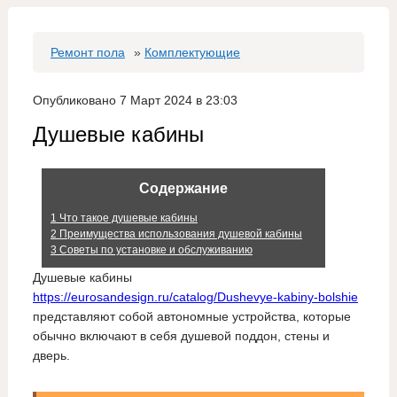
Ремонт пола
»
Комплектующие
Опубликовано 7 Март 2024 в 23:03
Душевые кабины
Содержание
1
Что такое душевые кабины
2
Преимущества использования душевой кабины
3
Советы по установке и обслуживанию
Душевые кабины
https://eurosandesign.ru/catalog/Dushevye-kabiny-bolshie
представляют собой автономные устройства, которые
обычно включают в себя душевой поддон, стены и
дверь.