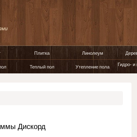
т
Плитка
Линолеум
Дере
Гидро- и
пол
Теплый пол
Утепление пола
аммы Дискорд