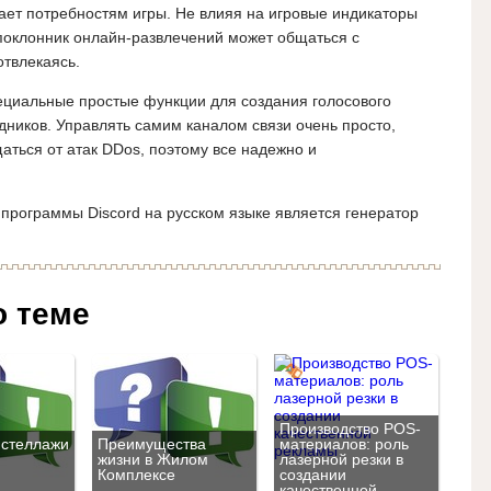
чает потребностям игры. Не влияя на игровые индикаторы
поклонник онлайн-развлечений может общаться с
твлекаясь.
ециальные простые функции для создания голосового
дников. Управлять самим каналом связи очень просто,
аться от атак DDos, поэтому все надежно и
программы Discord на русском языке является генератор
о теме
Производство POS-
 стеллажи
Преимущества
материалов: роль
жизни в Жилом
лазерной резки в
Комплексе
создании
качественной