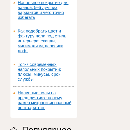
Напольное покрытие для
ванной: 5–6 лучших
вариантов и чего точно
избегать
Как подобрать цвет и
фактуру пола под стиль
интерьера: сканди,
минимализм, классика,
лофт
Топ‑7 современных
напольных покрытий:
плюсы, минусы, срок
службы
Наливные полы на
предприятиях: почему
важен микронизированный
пентаэритрит
Популярное