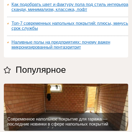
Как подобрать цвет и фактуру пола под стиль интерьера:
сканди, минимализм, классика, лофт
Топ‑7 современных напольных покрытий: плюсы, минусы,
срок службы
Наливные полы на предприятиях: почему важен
микронизированный пентаэритрит
Популярное
Современное напольное покрытие для гаража —
последние новинки в сфере напольных покрытий