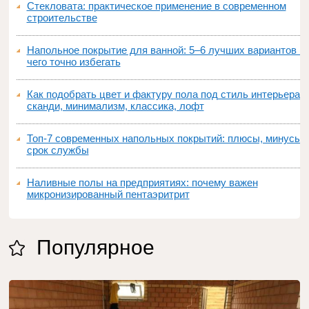
Стекловата: практическое применение в современном
строительстве
Напольное покрытие для ванной: 5–6 лучших вариантов и
чего точно избегать
Как подобрать цвет и фактуру пола под стиль интерьера:
сканди, минимализм, классика, лофт
Топ‑7 современных напольных покрытий: плюсы, минусы,
срок службы
Наливные полы на предприятиях: почему важен
микронизированный пентаэритрит
Популярное