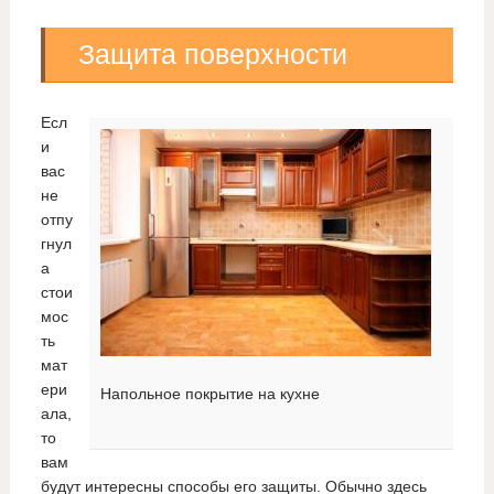
Защита поверхности
Есл
и
вас
не
отпу
гнул
а
стои
мос
ть
мат
ери
Напольное покрытие на кухне
ала,
то
вам
будут интересны способы его защиты. Обычно здесь