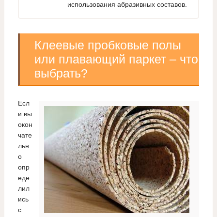
использования абразивных составов.
Клеевые пробковые полы
или плавающий паркет – что
выбрать?
Есл
и вы
окон
чате
льн
о
опр
еде
лил
ись
с