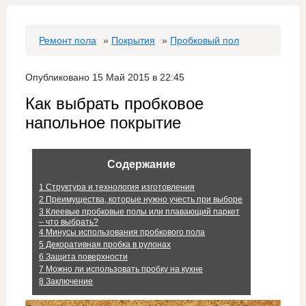
Ремонт пола
»
Покрытия
»
Пробковый пол
Опубликовано 15 Май 2015 в 22:45
Как выбрать пробковое
напольное покрытие
Содержание
1
Структура и технология изготовления
2
Преимущества, которые нужно учесть при выборе
3
Клеевые пробковые полы или плавающий паркет
– что выбрать?
4
Минусы использования пробкового пола
5
Декоративная пробка в рулонах
6
Защита поверхности
7
Можно ли использовать пробку на кухне
8
Заключение