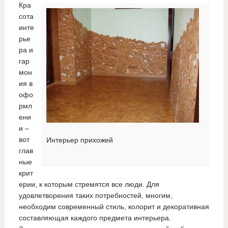
Кра
сота
инте
рье
ра и
гар
мон
ия в
офо
рмл
ени
и –
вот
Интерьер прихожей
глав
ные
крит
ерии, к которым стремятся все люди. Для
удовлетворения таких потребностей, многим,
необходим современный стиль, колорит и декоративная
составляющая каждого предмета интерьера.