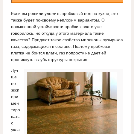
Если вы решили уложить пробковый пол на кухне, это
также будет по-своему неплохим вариантом. О
повышенной устойчивости пробки к влаге уже
говорилось, но откуда у этого материала такие
качества? Придают такое свойство миллионы пузырьков
газа, содержащихся в составе. Поэтому пробковая
плитка не боится влаги, газ попросту не дает ей
проникнуть вглубь структуры покрытия.
Луч
ше
не
эксп
ери
мен
тиро
вать
с
укла