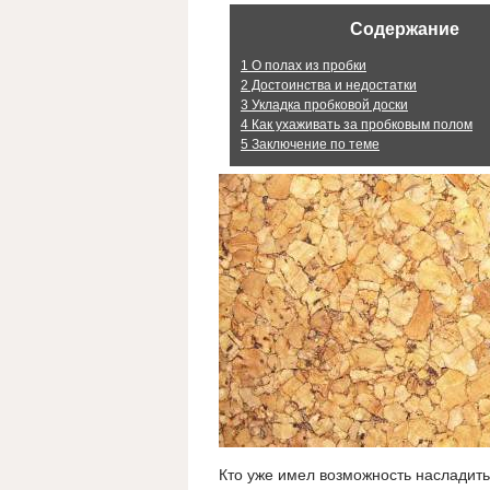
Содержание
1
О полах из пробки
2
Достоинства и недостатки
3
Укладка пробковой доски
4
Как ухаживать за пробковым полом
5
Заключение по теме
Кто уже имел возможность насладить