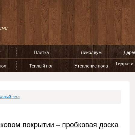
т
Плитка
Линолеум
Дере
Гидро- и
пол
Теплый пол
Утепление пола
ковый пол
ковом покрытии – пробковая доска