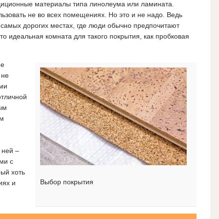
адиционные материалы типа линолеума или ламината.
ьзовать не во всех помещениях. Но это и не надо. Ведь
 самых дорогих местах, где люди обычно предпочитают
то идеальная комната для такого покрытия, как пробковая
ое
 не
ыми
отличной
ым
ом
 ней –
ми с
ый хоть
Выбор покрытия
иях и