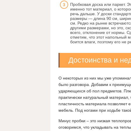
Пробковая доска или паркет. Э
именно тот материал, о котор
речь дальше. У доски стандар
размеры — длина 90 см, ширин
см. Редко на рынке встречаютс
другими размерами, но это, ск
всего, отклонение от нормы. С
отметим, что этот напольный 
боится влаги, поэтому его не
Достоинства и не
О некоторых из них мы уже упоминали
было разговора. Добавим к преимуще
ударяющихся об пол предметов. Плю
практически натуральный материал, б
пластичность материала позволяет е
мебель. Под ногами при ходьбе тако
Минус пробки – это низкая теплопро
оговоримся, что укладывать на теплы