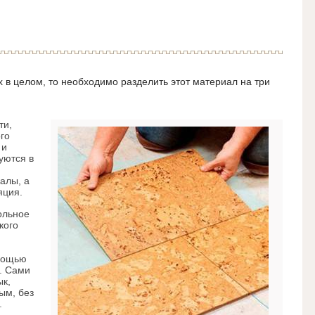
х в целом, то необходимо разделить этот материал на три
ти,
го
 и
уются в
алы, а
яция.
ольное
кого
мощью
. Сами
ык,
ым, без
.