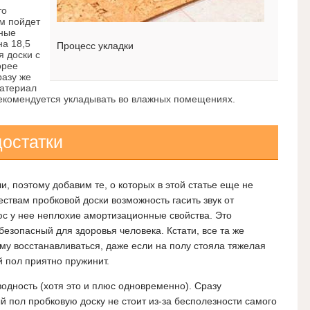
то
ом пойдет
тные
а 18,5
Процесс укладки
я доски с
орее
разу же
материал
 рекомендуется укладывать во влажных помещениях.
достатки
, поэтому добавим те, о которых в этой статье еще не
ствам пробковой доски возможность гасить звук от
с у нее неплохие амортизационные свойства. Это
езопасный для здоровья человека. Кстати, все та же
му восстанавливаться, даже если на полу стояла тяжелая
й пол приятно пружинит.
водность (хотя это и плюс одновременно). Сразу
й пол пробковую доску не стоит из-за бесполезности самого