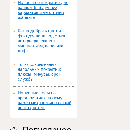
Напольное покрытие для
ванной: 5–6 лучших
вариантов и чего точно
избегать
Как подобрать цвет и
фактуру пола под стиль
интерьера: сканди,
минимализм, классика,
лофт
Топ‑7 современных
напольных покрытий:
плюсы, минусы, срок
службы
Наливные полы на
предприятиях: почему
важен микронизированный
пентаэритрит
Популярное