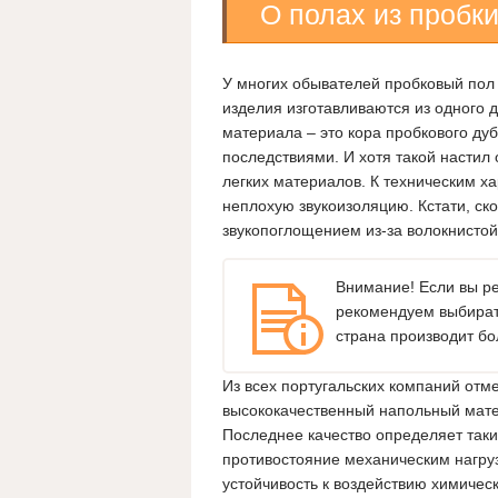
О полах из пробк
У многих обывателей пробковый пол 
изделия изготавливаются из одного 
материала – это кора пробкового ду
последствиями. И хотя такой настил 
легких материалов. К техническим х
неплохую звукоизоляцию. Кстати, ск
звукопоглощением из-за волокнистой
Внимание! Если вы ре
рекомендуем выбират
страна производит б
Из всех португальских компаний отм
высококачественный напольный мате
Последнее качество определяет такие
противостояние механическим нагруз
устойчивость к воздействию химическ