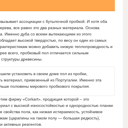
и
вызывает ассоциации с бутылочной пробкой. И хотя оба
дерева, все равно это два разных материала. Основа
ба. Именно дуба со всеми вытекающими из этого
обладает высокой твердостью, по весу он один из самых
арактеристикам можно добавить низкую теплопроводность и
орее всего, пробковый пол отличается сильным
 структуры древесины.
шили установить в своем доме пол из пробки,
ь материал, привезенный из Португалии. Именно эта
ольше половины мирового пробкового покрытия.
етим фирму «Corkart», продукция которой – это
риал с высокой износостойкостью и однородностью планки.
 свойства пола, как низкая истираемость, устойчивое
кам (царапины на таком полу — большая редкость),
и активных реагентов.