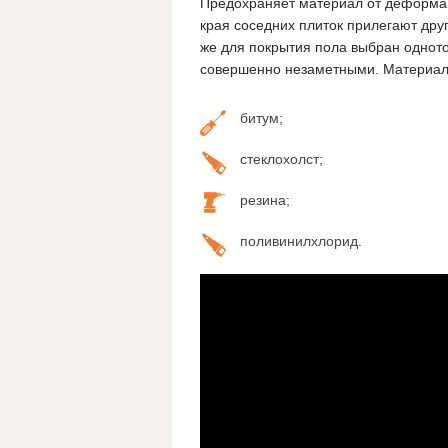
Предохраняет материал от деформаци
края соседних плиток прилегают дру
же для покрытия пола выбран одното
совершенно незаметными. Материало
битум;
стеклохолст;
резина;
поливинилхлорид.