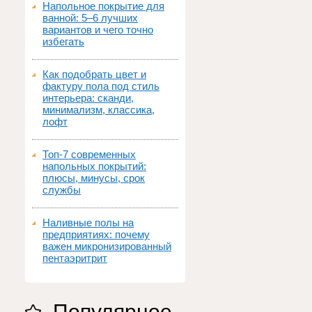
Напольное покрытие для
ванной: 5–6 лучших
вариантов и чего точно
избегать
Как подобрать цвет и
фактуру пола под стиль
интерьера: сканди,
минимализм, классика,
лофт
Топ‑7 современных
напольных покрытий:
плюсы, минусы, срок
службы
Наливные полы на
предприятиях: почему
важен микронизированный
пентаэритрит
Популярное