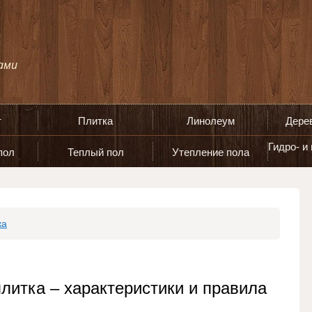
т
Плитка
Линолеум
Дере
Гидро- и
пол
Теплый пол
Утепление пола
ка
литка – характеристики и правила