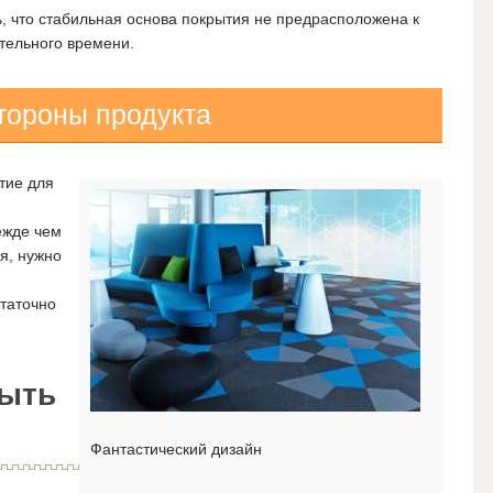
, что стабильная основа покрытия не предрасположена к
ительного времени.
тороны продукта
тие для
ежде чем
ия, нужно
статочно
рыть
Фантастический дизайн