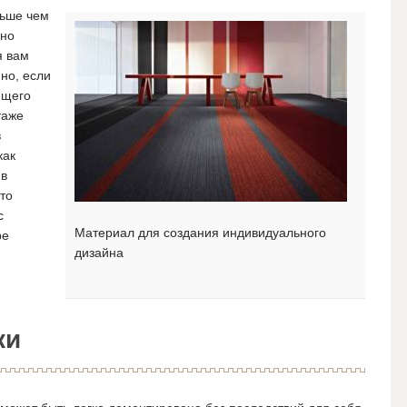
льше чем
жно
я вам
но, если
ящего
таже
в
как
 в
то
с
Материал для создания индивидуального
ре
дизайна
ки