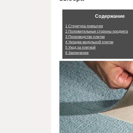
Содержание
1
Структура покрытия
2
Положительные стороны продукта
3
Производство плитки
4
Укладка модульной плитки
5
Уход за плиткой
6
Заключение