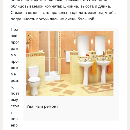
облицовываемой комнаты: ширина, высота и длина.
Самое важное – это правильно сделать замеры, чтобы
погрешность получилась не очень большой.
Пра
вда,
прог
рам
ма
прог
рам
ме
розн
ь,
поэт
ому
стои
Удачный ремонт
т
пер
епр