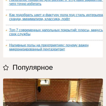
чего точно избегать
Как подобрать цвет и фактуру пола под стиль интерьера:
сканди, минимализм, классика, лофт
Топ‑7 современных напольных покрытий: плюсы, минусы,
срок службы
Наливные полы на предприятиях: почему важен
микронизированный пентаэритрит
Популярное