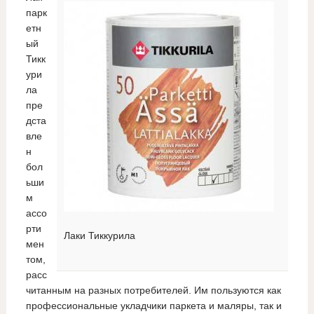
парк
етн
ый
Тикк
ури
ла
пре
дста
вле
н
бол
ьши
м
ассо
рти
Лаки Тиккурила
мен
том,
расс
читанным на разных потребителей. Им пользуются как
профессиональные укладчики паркета и маляры, так и