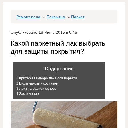
Ремонт пола
»
Покрытия
»
Паркет
Опубликовано 18 Июнь 2015 в 0:45
Какой паркетный лак выбрать
для защиты покрытия?
Содержание
1
Критерии выбора лака для паркета
2
Виды лаковых составов
3
Лаки на водной основе
4
Заключение