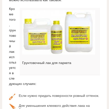
Кро
ме
того
,
грун
тово
чны
й
лак
исп
ольз
Грунтовочный лак для паркета
уетс
я в
сле
дующих случаях:
Если нужно придать поверхности ровный оттенок.
Для уменьшения клеевого действия лака на