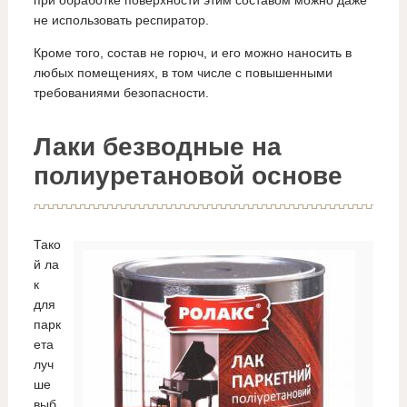
не использовать респиратор.
Кроме того, состав не горюч, и его можно наносить в
любых помещениях, в том числе с повышенными
требованиями безопасности.
Лаки безводные на
полиуретановой основе
Тако
й ла
к
для
парк
ета
луч
ше
выб