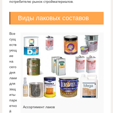
потребителю рынок стройматериалов.
Виды лаковых составов
Все
сущ
еств
ующ
ие
на
сего
дня
лаки
для
защ
иты
парк
етно
Ассортимент лаков
й