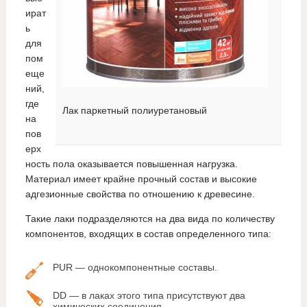
ират
ь
для
пом
еще
ний,
где
Лак паркетный полиуретановый
на
пов
ерх
ность пола оказывается повышенная нагрузка.
Материал имеет крайне прочный состав и высокие
адгезионные свойства по отношению к древесине.
Такие лаки подразделяются на два вида по количеству
компонентов, входящих в состав определенного типа:
PUR — однокомпонентные составы.
DD — в лаках этого типа присутствуют два
химических соединения.