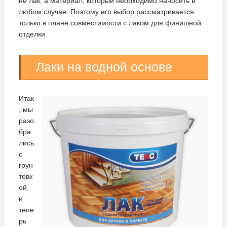
не лак, а материал, который необходимо наносить в
любом случае. Поэтому его выбор рассматривается
только в плане совместимости с лаком для финишной
отделки.
Лаки на водной основе
Итак
, мы
разо
бра
лись
с
грун
товк
ой,
и
тепе
рь