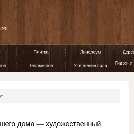
т
Плитка
Линолеум
Дере
Гидро- и
пол
Теплый пол
Утепление пола
ет
шего дома — художественный