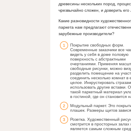
древесины нескольких пород, процес
чрезвычайно сложен, и доверить его
Какие разновидности художественно
паркета нам предлагают отечествен
зарубежные производители?
Покрытие свободных форм.
Современные заказчики все ча
видеть у себя в доме половую
поверхность с абстрактными
очертаниями. Применяя масш
свободные рисунки, можно виз
разделить помещение на участ
соединить несколько комнат в 
целое. Инкрустировать страза
использовать другие вставки. 
такой паркетный материал ук
в гостиной, где он становится
Модульный паркет. Это покрыти
плашек. Размеры щитов завися
Розетка. Художественный рису
смотрится в просторных залах 
является самым сложным сред