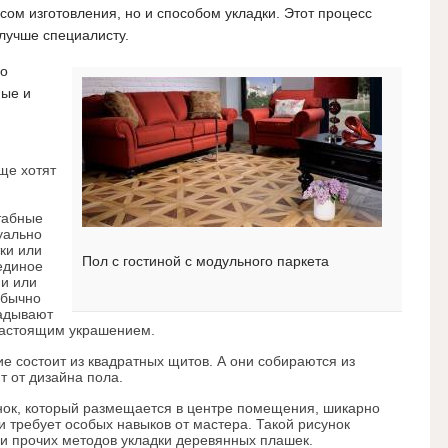
сом изготовления, но и способом укладки.
Этот процесс
 лучше специалисту.
го
ные и
ще хотят
табные
уально
ки или
Пол с гостиной с модульного паркета
единое
ми или
Обычно
ладывают
 настоящим украшением.
е состоит из квадратных щитов. А они собираются из
т от дизайна пола.
нок, который размещается в центре помещения, шикарно
и требует особых навыков от мастера. Такой рисунок
и прочих методов укладки деревянных плашек.