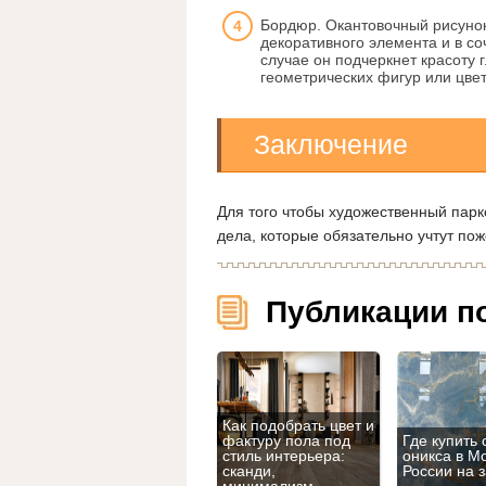
Бордюр. Окантовочный рисунок
декоративного элемента и в с
случае он подчеркнет красоту 
геометрических фигур или цве
Заключение
Для того чтобы художественный парке
дела, которые обязательно учтут пож
Публикации п
Как подобрать цвет и
фактуру пола под
Где купить 
стиль интерьера:
оникса в М
сканди,
России на з