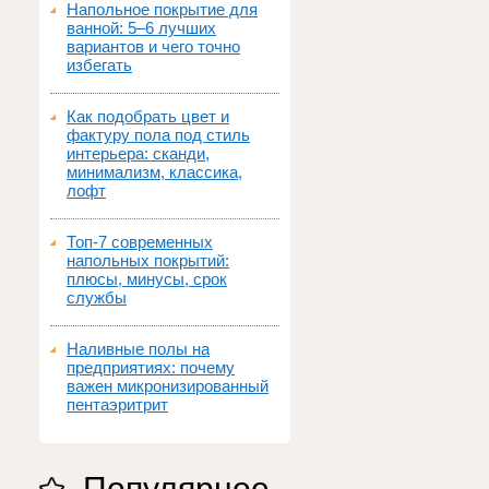
Напольное покрытие для
ванной: 5–6 лучших
вариантов и чего точно
избегать
Как подобрать цвет и
фактуру пола под стиль
интерьера: сканди,
минимализм, классика,
лофт
Топ‑7 современных
напольных покрытий:
плюсы, минусы, срок
службы
Наливные полы на
предприятиях: почему
важен микронизированный
пентаэритрит
Популярное