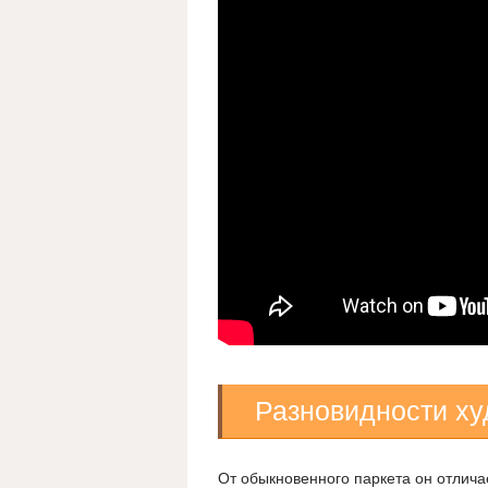
Разновидности ху
От обыкновенного паркета он отлича