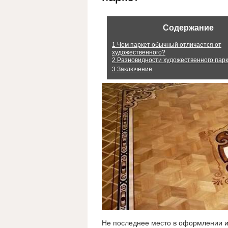
Содержание
1
Чем паркет обычный отличается от
художественного?
2
Разновидности художественного пар
3
Заключение
Не последнее место в оформлении ин