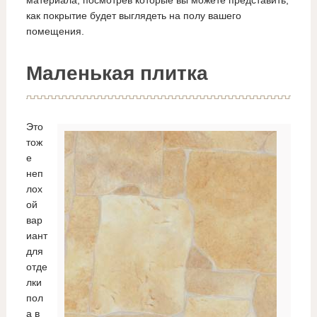
как покрытие будет выглядеть на полу вашего
помещения.
Маленькая плитка
Это
тож
е
неп
лох
ой
вар
иант
для
отде
лки
пол
а в