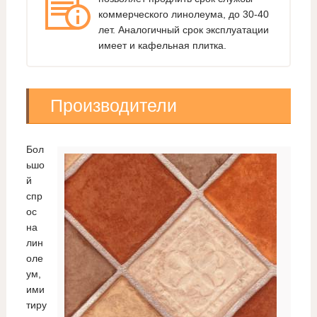
коммерческого линолеума, до 30-40
лет. Аналогичный срок эксплуатации
имеет и кафельная плитка.
Производители
Бол
ьшо
й
спр
ос
на
лин
оле
ум,
ими
тиру