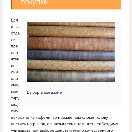
покупке
Есл
и вы
отда
ли
пре
дпо
чтен
ие
лин
оле
уму,
ими
Выбор в магазине
тиру
ющ
ему
покрытие из кафеля, то прежде чем сломя голову
нестись на рынок, ознакомьтесь с тем, что необходимо
учитывать при выборе действительно качественного