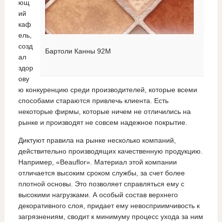
ющ
ий
каф
ель,
созд
Бартоли Канны 92М
ал
здор
ову
ю конкуренцию среди производителей, которые всеми
способами стараются привлечь клиента. Есть
некоторые фирмы, которые ничем не отличились на
рынке и производят не совсем надежное покрытие.
Диктуют правила на рынке несколько компаний,
действительно производящих качественную продукцию.
Например, «Beauflor». Материал этой компании
отличается высоким сроком службы, за счет более
плотной основы. Это позволяет справляться ему с
высокими нагрузками. А особый состав верхнего
декоративного слоя, придает ему невосприимчивость к
загрязнениям, сводит к минимуму процесс ухода за ним