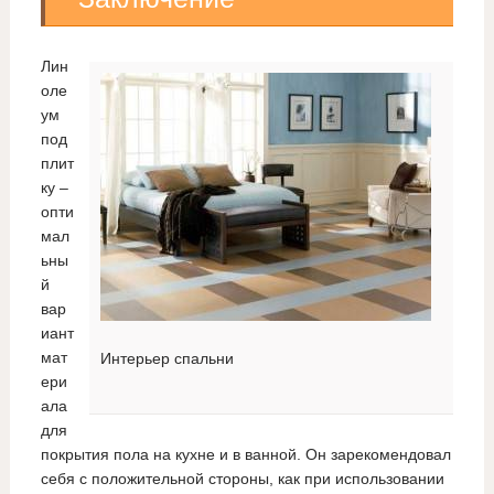
Лин
оле
ум
под
плит
ку –
опти
мал
ьны
й
вар
иант
мат
Интерьер спальни
ери
ала
для
покрытия пола на кухне и в ванной. Он зарекомендовал
себя с положительной стороны, как при использовании