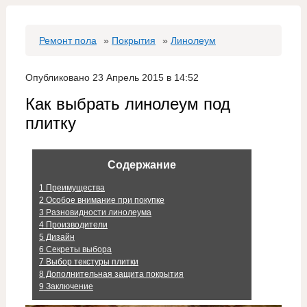
Ремонт пола
»
Покрытия
»
Линолеум
Опубликовано 23 Апрель 2015 в 14:52
Как выбрать линолеум под
плитку
Содержание
1
Преимущества
2
Особое внимание при покупке
3
Разновидности линолеума
4
Производители
5
Дизайн
6
Секреты выбора
7
Выбор текстуры плитки
8
Дополнительная защита покрытия
9
Заключение