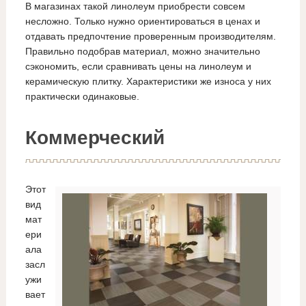
В магазинах такой линолеум приобрести совсем
несложно. Только нужно ориентироваться в ценах и
отдавать предпочтение проверенным производителям.
Правильно подобрав материал, можно значительно
сэкономить, если сравнивать цены на линолеум и
керамическую плитку. Характеристики же износа у них
практически одинаковые.
Коммерческий
Этот
вид
мат
ери
ала
засл
ужи
вает