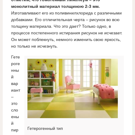
монолитный материал толщиною 2-3 мм.
Изготавливают его из поливинилхлорида с различными
добавками. Его отличительная черта – рисунок во всю
толщину материала. Что это дает? Только одно, в
процессе постепенного истирания рисунок не исчезает.
Он может поблекнуть, немного изменить свою яркость,
но только не исчезнуть.
Гете
роге
нны
й
вар
иант
–
это
сло
ены
й
Гетерогенный тип
пир