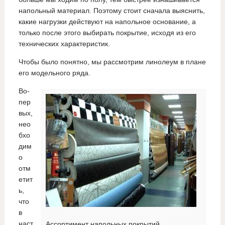
напольный материал. Поэтому стоит сначала выяснить,
какие нагрузки действуют на напольное основание, а
только после этого выбирать покрытие, исходя из его
технических характеристик.
Чтобы было понятно, мы рассмотрим линолеум в плане
его модельного ряда.
Во-
пер
вых,
нео
бхо
дим
о
отм
етит
ь,
что
в
наст
Ассортимент напольных покрытий