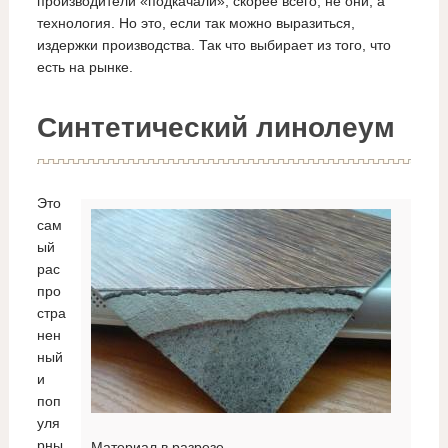
производители «подкачали», скорее всего, не они, а
технология. Но это, если так можно выразиться,
издержки производства. Так что выбирает из того, что
есть на рынке.
Синтетический линолеум
Это
сам
ый
рас
про
стра
нен
ный
и
поп
уля
рны
Материал в разрезе