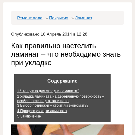
Ремонт пола
»
Покрытия
»
Ламинат
Опубликовано 18 Апрель 2014 в 12:28
Как правильно настелить
ламинат – что необходимо знать
при укладке
Содержание
1
Что нужно для укладки ламината?
2
Укладка ламината на деревянную поверхность –
особенности подготовки пола
3
Выбор подложки – стоит ли экономить?
4
Процесс укладки ламината
5
Заключение