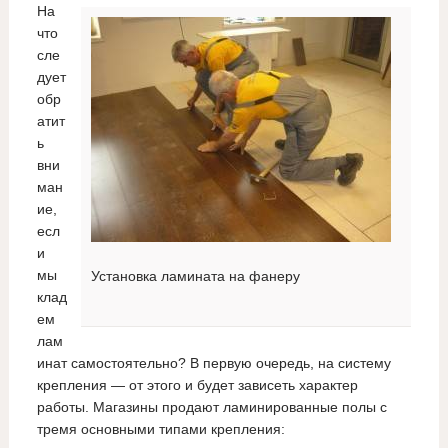
На
что
сле
дует
обр
атит
ь
вни
ман
ие,
есл
и
мы
Установка ламината на фанеру
клад
ем
лам
инат самостоятельно? В первую очередь, на систему
крепления — от этого и будет зависеть характер
работы. Магазины продают ламинированные полы с
тремя основными типами крепления: