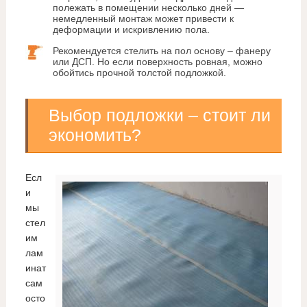
полежать в помещении несколько дней —
немедленный монтаж может привести к
деформации и искривлению пола.
Рекомендуется стелить на пол основу – фанеру
или ДСП. Но если поверхность ровная, можно
обойтись прочной толстой подложкой.
Выбор подложки – стоит ли
экономить?
Есл
и
мы
стел
им
лам
инат
сам
осто