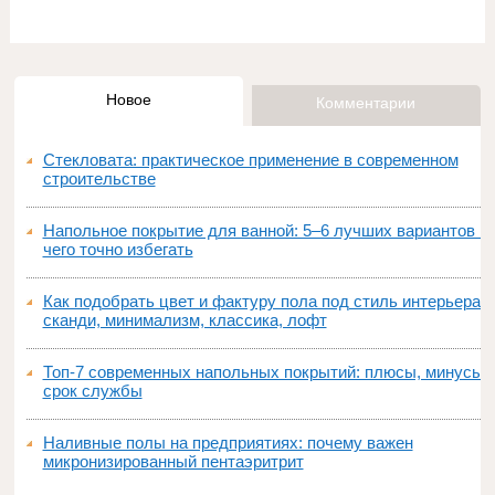
Новое
Комментарии
Стекловата: практическое применение в современном
строительстве
Напольное покрытие для ванной: 5–6 лучших вариантов и
чего точно избегать
Как подобрать цвет и фактуру пола под стиль интерьера:
сканди, минимализм, классика, лофт
Топ‑7 современных напольных покрытий: плюсы, минусы,
срок службы
Наливные полы на предприятиях: почему важен
микронизированный пентаэритрит