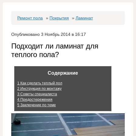
Ремонт пола
»
Покрытия
»
Ламинат
Опубликовано 3 Ноябрь 2014 в 16:17
Подходит ли ламинат для
теплого пола?
Содержание
1
Как сделать теплый пол
2
Инструкция по монтажу
3
Советы специалиста
4
Предостережения
5
Заключение по теме