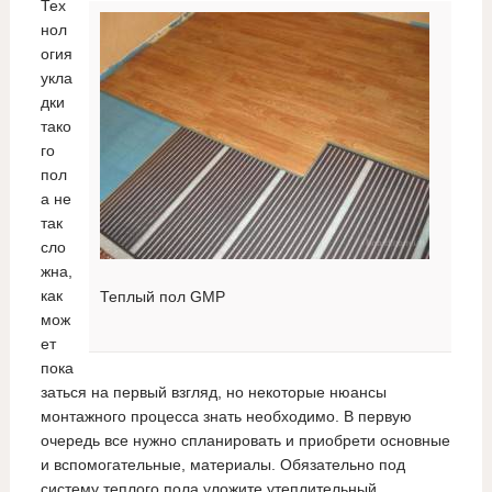
Тех
нол
огия
укла
дки
тако
го
пол
а не
так
сло
жна,
как
Теплый пол GMP
мож
ет
пока
заться на первый взгляд, но некоторые нюансы
монтажного процесса знать необходимо. В первую
очередь все нужно спланировать и приобрети основные
и вспомогательные, материалы. Обязательно под
систему теплого пола уложите утеплительный