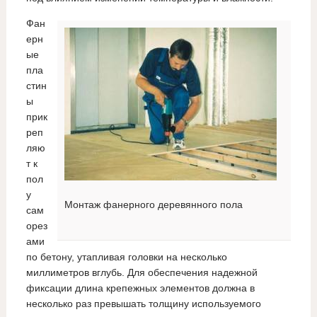
Фан
ерн
ые
пла
стин
ы
прик
реп
ляю
т к
пол
у
Монтаж фанерного деревянного пола
сам
орез
ами
по бетону, утапливая головки на несколько
миллиметров вглубь. Для обеспечения надежной
фиксации длина крепежных элементов должна в
несколько раз превышать толщину используемого