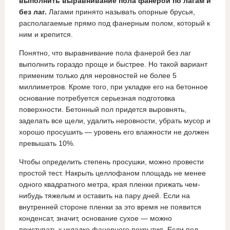
выполнить выравнивание пола фанерой по лагам и
без лаг.
Лагами принято называть опорные брусья,
располагаемые прямо под фанерным полом, который к
ним и крепится.
Понятно, что выравнивание пола фанерой без лаг
выполнить гораздо проще и быстрее. Но такой вариант
применим только для неровностей не более 5
миллиметров. Кроме того, при укладке его на бетонное
основание потребуется серьезная подготовка
поверхности. Бетонный пол придется выровнять,
заделать все щели, удалить неровности, убрать мусор и
хорошо просушить — уровень его влажности не должен
превышать 10%.
Чтобы определить степень просушки, можно провести
простой тест. Накрыть целлофаном площадь не менее
одного квадратного метра, края пленки прижать чем-
нибудь тяжелым и оставить на пару дней. Если на
внутренней стороне пленки за это время не появится
конденсат, значит, основание сухое — можно
приступать к укладке фанерного покрытия. Если пол