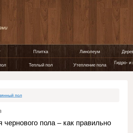
т
Плитка
Линолеум
Дере
Гидро- и
пол
Теплый пол
Утепление пола
вянный пол
3
 чернового пола – как правильно