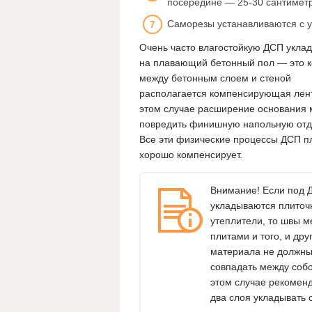
посередине — 25-30 сантиметр
Саморезы устанавливаются с у
Очень часто влагостойкую ДСП укла
на плавающий бетонный пол — это к
между бетонным слоем и стеной
располагается компенсирующая лент
этом случае расширение основания 
повредить финишную напольную отд
Все эти физические процессы ДСП п
хорошо компенсирует.
Внимание! Если под 
укладываются плиточ
утеплители, то швы м
плитами и того, и дру
материала не должн
совпадать между собо
этом случае рекомен
два слоя укладывать