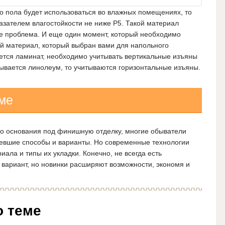
о пола будет использоваться во влажных помещениях, то
азателем влагостойкости не ниже Р5.
Такой материал
 не проблема. И еще один момент, который необходимо
ый материал, который выбран вами для напольного
ается ламинат, необходимо учитывать вертикальные изъяны
дывается линолеум, то учитываются горизонтальные изъяны.
ме
о основания под финишную отделку, многие обыватели
евшие способы и варианты. Но современные технологии
ала и типы их укладки. Конечно, не всегда есть
 вариант, но новинки расширяют возможности, экономя и
о теме