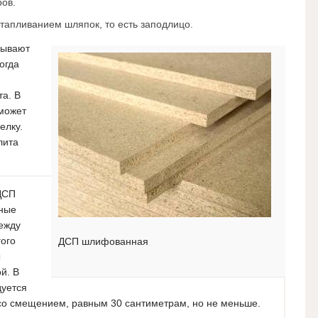
ов.
тапливанием шляпок, то есть заподлицо.
дывают
огда
а. В
может
елку.
лита
ДСП
ные
ежду
гого
ДСП шлифованная
ы
й. В
дуется
 со смещением, равным 30 сантиметрам, но не меньше.