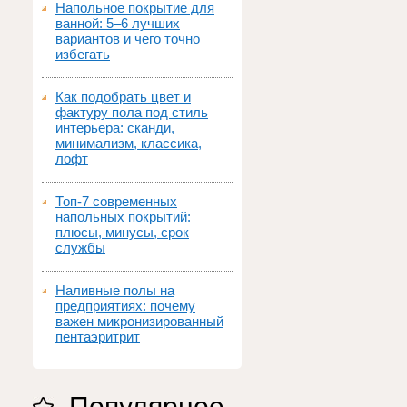
Напольное покрытие для
ванной: 5–6 лучших
вариантов и чего точно
избегать
Как подобрать цвет и
фактуру пола под стиль
интерьера: сканди,
минимализм, классика,
лофт
Топ‑7 современных
напольных покрытий:
плюсы, минусы, срок
службы
Наливные полы на
предприятиях: почему
важен микронизированный
пентаэритрит
Популярное