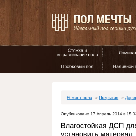
Стяжка и
Ламина
выравнивание пола
Пробковый пол
Наливной 
Ремонт пола
»
Покрытия
»
Дере
Опубликовано 17 Апрель 2014 в 15:0
Влагостойкая ДСП для
установить материал