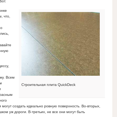
бот.
ынке
, что,
но
лись,
авайте
анную
ессу,
ку. Всем
 и
Строительная плита QuickDeck
и
красным
ного
и могут создать идеально ровную поверхность. Во-вторых,
ом уж дороги. В-третьих, не все они могут быть