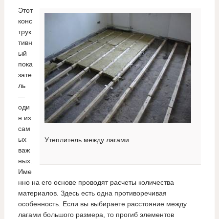
Этот
конс
трук
тивн
ый
пока
зате
ль
—
оди
н из
сам
ых
Утеплитель между лагами
важ
ных.
Име
нно на его основе проводят расчеты количества
материалов. Здесь есть одна противоречивая
особенность. Если вы выбираете расстояние между
лагами большого размера, то прогиб элементов