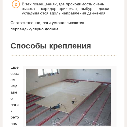
В тех помещениях, где проходимость очень
высока — коридор, прихожая, тамбур — доски
укладываются вдоль направления движения.
Соответственно, лаги устанавливаются
перпендикулярно доскам.
Способы крепления
Еще
совс
ем
нед
авн
о
лаги
к
бето
нно