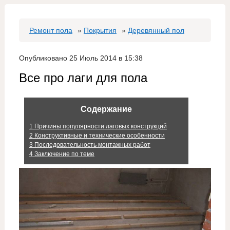
Ремонт пола
»
Покрытия
»
Деревянный пол
Опубликовано 25 Июль 2014 в 15:38
Все про лаги для пола
Содержание
1
Причины популярности лаговых конструкций
2
Конструктивные и технические особенности
3
Последовательность монтажных работ
4
Заключение по теме